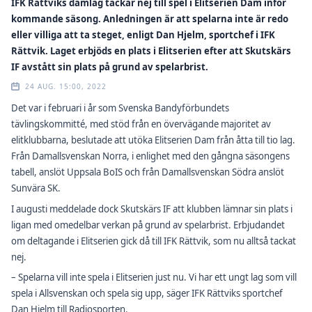
IFK Rättviks damlag tackar nej till spel i Elitserien Dam inför
kommande säsong. Anledningen är att spelarna inte är redo
eller villiga att ta steget, enligt Dan Hjelm, sportchef i IFK
Rättvik. Laget erbjöds en plats i Elitserien efter att Skutskärs
IF avstått sin plats på grund av spelarbrist.
24 AUG. 15:00, 2022
Det var i februari i år som Svenska Bandyförbundets
tävlingskommitté, med stöd från en övervägande majoritet av
elitklubbarna, beslutade att utöka Elitserien Dam från åtta till tio lag.
Från Damallsvenskan Norra, i enlighet med den gångna säsongens
tabell, anslöt Uppsala BoIS och från Damallsvenskan Södra anslöt
Sunvära SK.
I augusti meddelade dock Skutskärs IF att klubben lämnar sin plats i
ligan med omedelbar verkan på grund av spelarbrist. Erbjudandet
om deltagande i Elitserien gick då till IFK Rättvik, som nu alltså tackat
nej.
– Spelarna vill inte spela i Elitserien just nu. Vi har ett ungt lag som vill
spela i Allsvenskan och spela sig upp, säger IFK Rättviks sportchef
Dan Hjelm till Radiosporten.