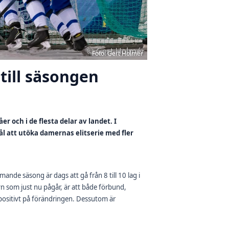
Foto: Gert Holmér
 till säsongen
r och i de flesta delar av landet. I
l att utöka damernas elitserie med fler
nde säsong är dags att gå från 8 till 10 lag i
syn som just nu pågår, är att både förbund,
positivt på förändringen. Dessutom är