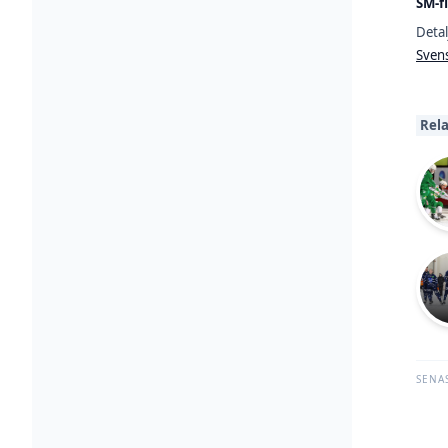
SM-fi
Detal
Svens
Rela
SENA