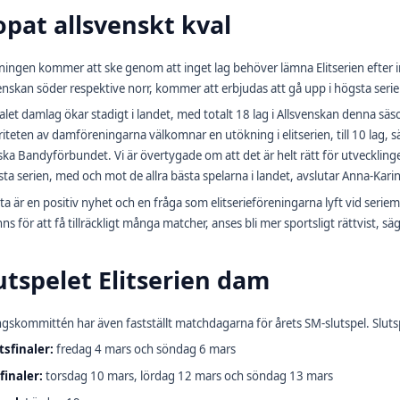
opat allsvenskt kval
ingen kommer att ske genom att inget lag behöver lämna Elitserien efter i
enskan söder respektive norr, kommer att erbjudas att gå upp i högsta seri
alet damlag ökar stadigt i landet, med totalt 18 lag i Allsvenskan denna säs
iteten av damföreningarna välkomnar en utökning i elitserien, till 10 lag, 
ka Bandyförbundet. Vi är övertygade om att det är helt rätt för utvecklingen
sta serien, med och mot de allra bästa spelarna i landet, avslutar Anna-Kari
ta är en positiv nyhet och en fråga som elitserieföreningarna lyft vid seri
nns för att få tillräckligt många matcher, anses bli mer sportsligt rättvist, sä
utspelet Elitserien dam
ngskommittén har även fastställt matchdagarna för årets SM-slutspel. Slutsp
tsfinaler:
fredag 4 mars och söndag 6 mars
finaler:
torsdag 10 mars, lördag 12 mars och söndag 13 mars