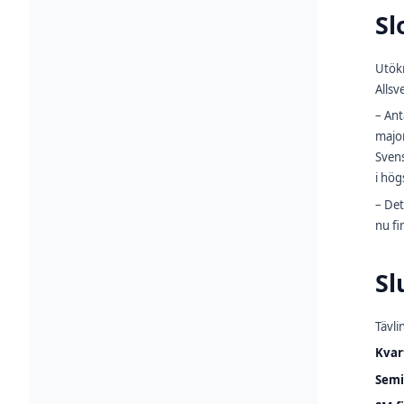
Sl
Utökn
Allsv
– Ant
major
Svens
i hög
– Det
nu fi
Sl
Tävli
Kvar
Semi