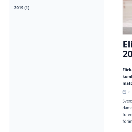
2019 (1)
El
2
Flic
komb
matc
8 
Svens
damer
fören
förän