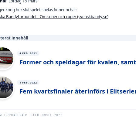
nal:
Lördag 19 mars
jer kring hur slutspelet spelas finner ni här:
ka Bandyförbundet - Om serier och cuper (svenskbandy.se)
terat innehåll
4 FEB. 2022
Former och speldagar för kvalen, samt
1 FEB. 2022
Fem kvartsfinaler återinförs i Elitser
ST UPPDATERAD:
9 FEB. 08:01, 2022