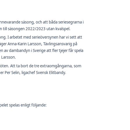
nnevarande säsong, och att båda seriesegrarna i
en till säsongen 2022/2023 utan kvalspel.
ong. I arbetet med serieöversynen har vi sett att
säger Anna-Karin Larsson, Tävlingsansvarig på
 av dambandyn i Sverige att fler tjejer får spela
n Larsson.
emöten. Att ta bort de tre extraomgångarna, som
ger Per Selin, ligachef Svensk Elitbandy.
elet spelas enligt följande: