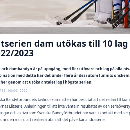
itserien dam utökas till 10 lag
022/2023
k- och dambandyn är på uppgång, med fler utövare och lag på alla nivåe
ination med detta har det under flera år dessutom funnits önskemå
her genom att utöka antalet lag i högsta serien.
FEB. 08:00, 2022
ka Bandyförbundets tävlingskommittén har beslutat att det redan till komma
nas Elitserie. Anledningen till att inte vänta in resultatet av den serieöver
ingar och aktiva som Svenska Bandyförbundet har varit i kontakt med ser 
dringen möjlig att realisera utan att det påverkar andra serier.