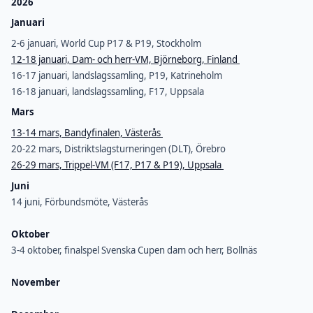
2026
Januari
2-6 januari, World Cup P17 & P19, Stockholm
12-18 januari, Dam- och herr-VM, Björneborg, Finland
16-17 januari, landslagssamling, P19, Katrineholm
16-18 januari, landslagssamling, F17, Uppsala
Mars
13-14 mars, Bandyfinalen, Västerås
20-22 mars, Distriktslagsturneringen (DLT), Örebro
26-29 mars, Trippel-VM (F17, P17 & P19), Uppsala
Juni
14 juni, Förbundsmöte, Västerås
Oktober
3-4 oktober, finalspel Svenska Cupen dam och herr, Bollnäs
November