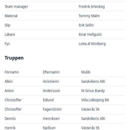
Team manager
Fredrik Ärleskog
Material
Tommy Malm
Slip
Erik Sellin
Läkare
Einar Hellguist
Fys
Lotta af Klintberg
Truppen
Förnamn
Efternamn
Klubb
Albin
Airisniemi
Sandvikens AIK
Anton
Andersson
IK Sirius Bandy
Christoffer
Edlund
Villa Lidköping BK
Christoffer
Fagerström
Västerås SK
Dennis
Henriksen
Sandvikens AIK
Henrik
Kjellson
Västerås SK