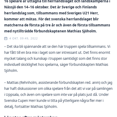
16 spelare är uttagna till herrlandslaget och landskamperna i
Nässjö den 14–16 oktober. Det är Sverige och Finlands
herrlandslag som, tillsammans med Sveriges U21 Herr,
kommer att mötas. För det svenska herrlandslaget blir
matcherna de första på tre år och även de första tillsammans
med nytillträdde förbundskaptenen Mathias Sjöholm.
4 OKT. 09:49, 2022
– Det ska bli spännande att se den här truppen spela tillsammans. Vi
har fått till en bra mix i laget som ser intressant ut. Det finns enormt
mycket talang och kunskap i truppen samtidigt som det finns stor
individuell skicklighet hos spelarna, säger förbundskapten Mathias
Sjöholm.
– Mattias (Rehnholm, assisterande förbundskapten red. anm) och jag
har haft diskussioner om olika spelare från det att vi var på samlingen
i Uppsala, och även om spelare som inte var på plats just då. Under
Svenska Cupen Herr kunde vi titta på ytterligare några fler mer i
detalj, fortsätter Mathias Sjöholm.