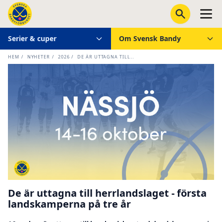
Serier & cuper
Om Svensk Bandy
HEM
/
NYHETER
/
2026
/
DE ÄR UTTAGNA TILL...
De är uttagna till herrlandslaget - första
landskamperna på tre år