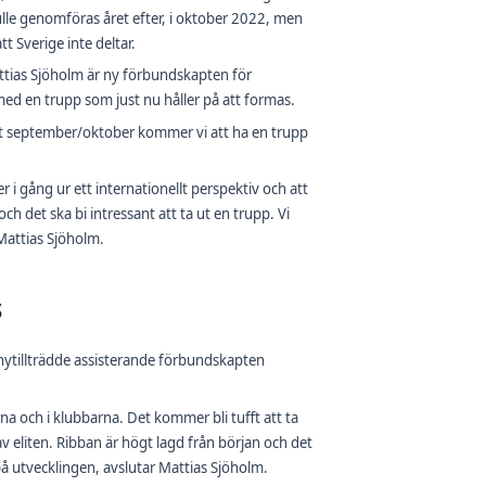
lle genomföras året efter, i oktober 2022, men
 Sverige inte deltar.
attias Sjöholm är ny förbundskapten för
 med en trupp som just nu håller på att formas.
ftet september/oktober kommer vi att ha en trupp
r i gång ur ett internationellt perspektiv och att
ch det ska bi intressant att ta ut en trupp. Vi
r Mattias Sjöholm.
s
nytillträdde assisterande förbundskapten
na och i klubbarna. Det kommer bli tufft att ta
v eliten. Ribban är högt lagd från början och det
på utvecklingen, avslutar Mattias Sjöholm.