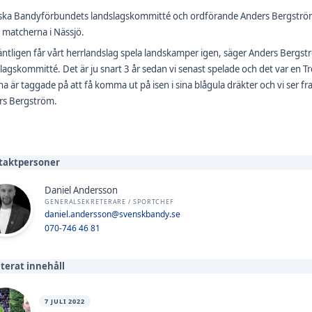
ska Bandyförbundets landslagskommitté och ordförande Anders Bergström 
matcherna i Nässjö.
 äntligen får vårt herrlandslag spela landskamper igen, säger Anders Berg
lagskommitté. Det är ju snart 3 år sedan vi senast spelade och det var en Tr
rna är taggade på att få komma ut på isen i sina blågula dräkter och vi ser 
rs Bergström.
taktpersoner
Daniel Andersson
GENERALSEKRETERARE / SPORTCHEF
daniel.andersson@svenskbandy.se
070-746 46 81
terat innehåll
7 JULI 2022