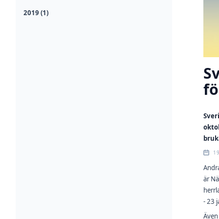
2019 (1)
Sv
fö
Sver
okto
bruk
19
Andra
är Nä
herrl
- 23 
Även 