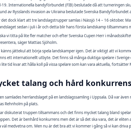
-19. Internationella bandyförbundet (FIB) beslutade då att turneringen sku
und av Rysslands invasion av Ukraina beslutade Svenska Bandyförbundet att
 det dock klart att tre landslagstrupper samlas i Nässjö 14 – 16 oktober. M
andslaget sedan i juli i år och detta blir hans första landskamp tillsammans
ska vi titta på lite fler matcher och efter Svenska Cupen Herr i månadsski
resentera, säger Mattias Sjöholm.
 känns jättekul att börja spela landskamper igen. Det är viktigt att vi komme
inns ett internationellt utbyte. Det finns så många duktiga spelare i Sverige o
u lite tid kvar att hålla koll på vissa spelare som kan vara aktuella, fortsätte
cket talang och hård konkurren
en samlades herrlandslaget på en landslagssamling i Uppsala. Då var även 
as Rehnholm på plats.
har diskuterat truppen tillsammans och det finns mycket talang bland spelar
uppen. Det är benhård konkurrens men det är så det ska vara, det är eliten a
la väl medvetna om. Men nu är det bra att vi kommer i gång så vi kan driva 