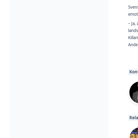
Sven
emot 
– Ja,
lands
Killa
Ande
Kon
Rela