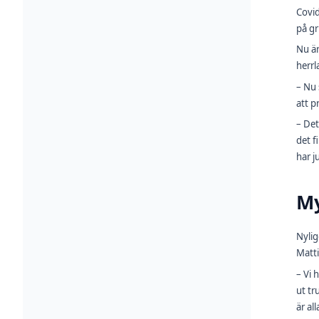
Covid
på gr
Nu är
herrl
– Nu 
att p
– Det
det f
har j
My
Nylig
Matti
– Vi 
ut tr
är al