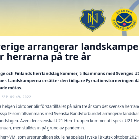
erige arrangerar landskamper
r herrarna på tre år
ige och Finlands herrlandslag kommer, tillsammans med Sveriges U21
ber. Landskamperna ersätter den tidigare Fyrnationsturneringen dä
ade mötas.
 SEP. 09:49, 2022
 helgen i oktober blir första tillfället på nära tre år som det svenska herrlan
ssjö IF som tillsammans med Svenska Bandyförbundet arrangerar landskam
andslagen. Även den svenska U 21 Herr-truppen kommer att spela. U21 Herr-
januari, men ställdes in på grund av pandemin.
herr-VM, som ursprungligen skulle ha spelats i ryska i
Irkutsk oktober 2021