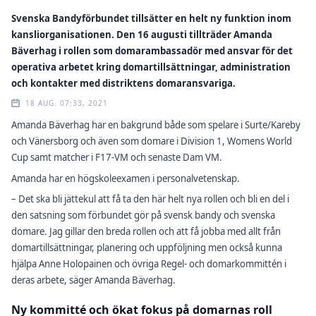
Svenska Bandyförbundet tillsätter en helt ny funktion inom
kansliorganisationen. Den 16 augusti tillträder Amanda
Bäverhag i rollen som domarambassadör med ansvar för det
operativa arbetet kring domartillsättningar, administration
och kontakter med distriktens domaransvariga.
18 AUG. 07:33, 2021
Amanda Bäverhag har en bakgrund både som spelare i Surte/Kareby
och Vänersborg och även som domare i Division 1, Womens World
Cup samt matcher i F17-VM och senaste Dam VM.
Amanda har en högskoleexamen i personalvetenskap.
– Det ska bli jättekul att få ta den här helt nya rollen och bli en del i
den satsning som förbundet gör på svensk bandy och svenska
domare. Jag gillar den breda rollen och att få jobba med allt från
domartillsättningar, planering och uppföljning men också kunna
hjälpa Anne Holopainen och övriga Regel- och domarkommittén i
deras arbete, säger Amanda Bäverhag.
Ny kommitté och ökat fokus på domarnas roll