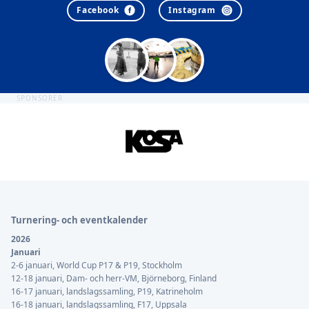
Facebook
Instagram
SPONSORER
Sidfot
Turnering- och eventkalender
2026
Januari
2-6 januari, World Cup P17 & P19, Stockholm
12-18 januari, Dam- och herr-VM, Björneborg, Finland
16-17 januari, landslagssamling, P19, Katrineholm
16-18 januari, landslagssamling, F17, Uppsala