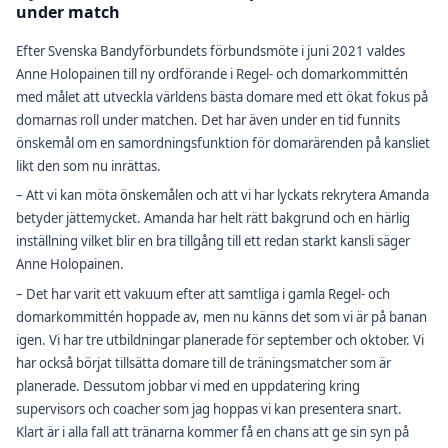
under match
Efter Svenska Bandyförbundets förbundsmöte i juni 2021 valdes
Anne Holopainen till ny ordförande i Regel- och domarkommittén
med målet att utveckla världens bästa domare med ett ökat fokus på
domarnas roll under matchen. Det har även under en tid funnits
önskemål om en samordningsfunktion för domarärenden på kansliet
likt den som nu inrättas.
– Att vi kan möta önskemålen och att vi har lyckats rekrytera Amanda
betyder jättemycket. Amanda har helt rätt bakgrund och en härlig
inställning vilket blir en bra tillgång till ett redan starkt kansli säger
Anne Holopainen.
– Det har varit ett vakuum efter att samtliga i gamla Regel- och
domarkommittén hoppade av, men nu känns det som vi är på banan
igen. Vi har tre utbildningar planerade för september och oktober. Vi
har också börjat tillsätta domare till de träningsmatcher som är
planerade. Dessutom jobbar vi med en uppdatering kring
supervisors och coacher som jag hoppas vi kan presentera snart.
Klart är i alla fall att tränarna kommer få en chans att ge sin syn på