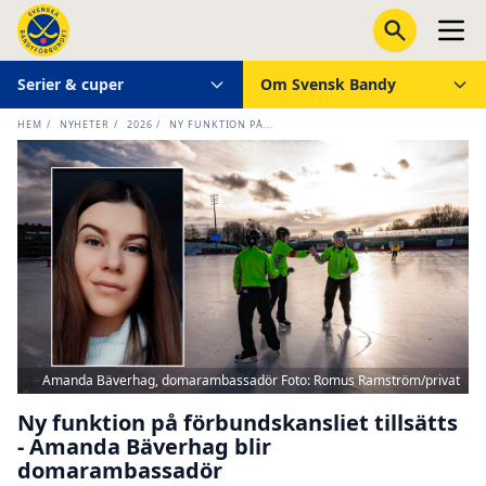
Serier & cuper
Om Svensk Bandy
HEM
/
NYHETER
/
2026
/
NY FUNKTION PÅ...
Amanda Bäverhag, domarambassadör Foto: Romus Ramström/privat
Ny funktion på förbundskansliet tillsätts
- Amanda Bäverhag blir
domarambassadör