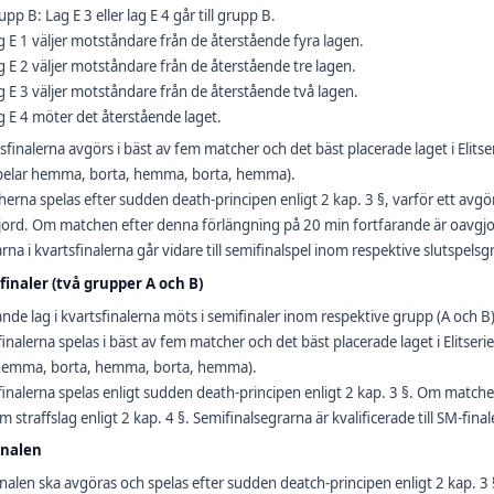
upp B: Lag E 3 eller lag E 4 går till grupp B.
g E 1 väljer motståndare från de återstående fyra lagen.
g E 2 väljer motståndare från de återstående tre lagen.
g E 3 väljer motståndare från de återstående två lagen.
g E 4 möter det återstående laget.
sfinalerna avgörs i bäst av fem matcher och det bäst placerade laget i Elit
spelar hemma, borta, hemma, borta, hemma).
erna spelas efter sudden death-principen enligt 2 kap. 3 §, varför ett avgö
ord. Om matchen efter denna förlängning på 20 min fortfarande är oavgjor
rna i kvartsfinalerna går vidare till semifinalspel inom respektive slutspels
finaler (två grupper A och B)
nde lag i kvartsfinalerna möts i semifinaler inom respektive grupp (A och B)
inalerna spelas i bäst av fem matcher och det bäst placerade laget i Elitse
 hemma, borta, hemma, borta, hemma).
inalerna spelas enligt sudden death-principen enligt 2 kap. 3 §. Om match
 straffslag enligt 2 kap. 4 §. Semifinalsegrarna är kvalificerade till SM-final
inalen
nalen ska avgöras och spelas efter sudden deatch-principen enligt 2 kap. 3 §