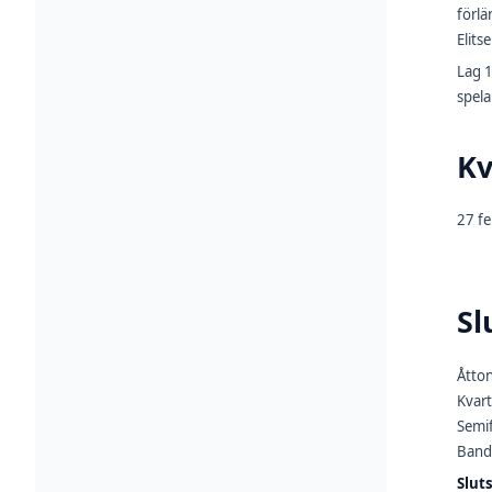
förlä
Elits
Lag 1
spela
Kv
27 fe
Sl
Åtton
Kvart
Semif
Band
Slut