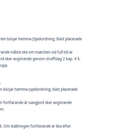
serien börjar hemma (Spelordning; Bäst placerade
rande måste ske om matchen vid full tid är
d sker avgörande genom straffslag 2 kap. 4 §.
grupp.
.
rien börjar hemma (spelordning; bäst placerade
en fortfarande är oavgjord sker avgörande
en.
. Om ställningen fortfarande är lika efter