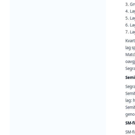
3. Gr
4. La
5. La
6. La
7. La
Kvart
lag 
Match
oavgj
Segra
Semi
Segra
Semif
lag:
Semif
genom
SM-f
SM-fi