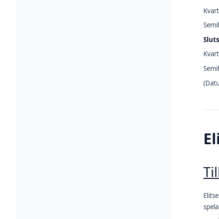
Kvart
Semif
Slut
Kvart
Semif
(Datu
El
Ti
Elits
spela