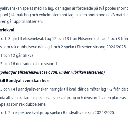
allsvenskan spelas med 16 lag, där lagen är fördelade på två pooler (norr
pool (14 matcher) och enkelmöten mot lagen i den andra poolen (8 matcher)
ren går upp till Elitserien.
eriekval
 och 3 går till elitseriekval. Lag 12 och 13 från Elitserien och lag 2 och 3 fr
s som rak dubbelserie där lag 1 och 2 spelar i Elitserien säsong 2024/2025.
1 och 12 går till kval
5 och 16 degraderas till division 1.
speldagar Elitseriekvalet se ovan, under rubriken Elitserien)
 till Bandyallsvenskan herr
3 och 14 i Bandyallsvenskan herr går till kval, där de möter lag 1-2 från de t
da allsvenska lagen spelar i varsin kvalgrupp och division 1-lagen placeras
Spelas som rak dubbelserie.
 och 2 i respektive kvalgrupp spelar i Bandyallsvenskan 2024/2025.