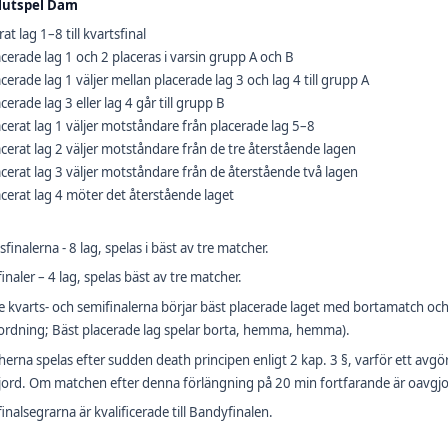
lutspel Dam
rat lag 1–8 till kvartsfinal
acerade lag 1 och 2 placeras i varsin grupp A och B
acerade lag 1 väljer mellan placerade lag 3 och lag 4 till grupp A
acerade lag 3 eller lag 4 går till grupp B
acerat lag 1 väljer motståndare från placerade lag 5–8
acerat lag 2 väljer motståndare från de tre återstående lagen
acerat lag 3 väljer motståndare från de återstående två lagen
acerat lag 4 möter det återstående laget
sfinalerna - 8 lag, spelas i bäst av tre matcher.
inaler – 4 lag, spelas bäst av tre matcher.
e kvarts- och semifinalerna börjar bäst placerade laget med bortamatch 
ordning; Bäst placerade lag spelar borta, hemma, hemma).
erna spelas efter sudden death principen enligt 2 kap. 3 §, varför ett avgö
ord. Om matchen efter denna förlängning på 20 min fortfarande är oavgjor
inalsegrarna är kvalificerade till Bandyfinalen.