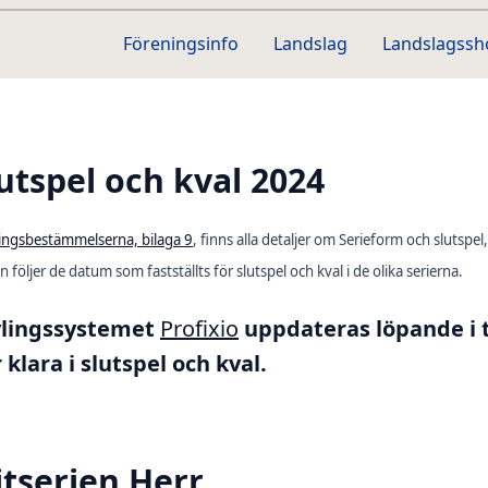
Föreningsinfo
Landslag
Landslagss
utspel och kval 2024
lingsbestämmelserna, bilaga 9
, finns alla detaljer om Serieform och slutsp
 följer de datum som fastställts för slutspel och kval i de olika serierna.
vlingssystemet
Profixio
uppdateras löpande i 
r klara i slutspel och kval.
itserien Herr