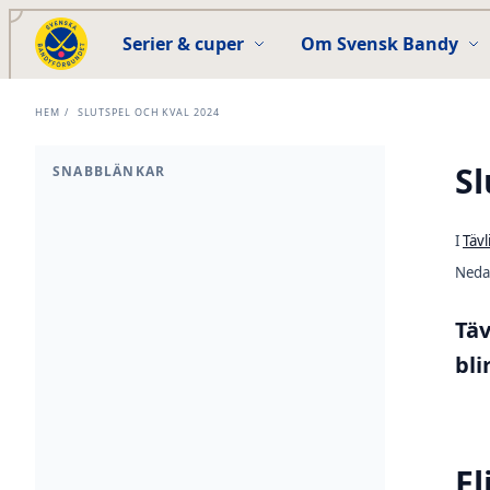
Serier & cuper
Om Svensk Bandy
HEM
/
SLUTSPEL OCH KVAL 2024
Sl
SNABBLÄNKAR
I
Täv
Nedan
Tä
bli
El