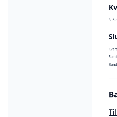
Kv
3, 6 
Sl
Kvart
Semif
Band
B
Ti