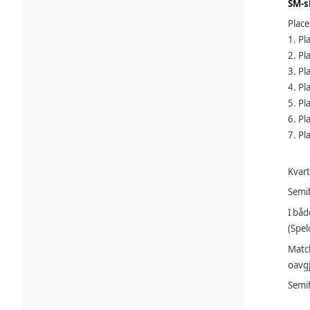
SM-s
Place
1. Pl
2. Pl
3. Pl
4. Pl
5. Pl
6. Pl
7. Pl
Kvart
Semif
I båd
(Spel
Match
oavgj
Semif