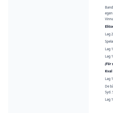
Bandy
egen 
Vinna
Elits
Lag 2
Spela
Lag 1
Lag 1
(För 
Kval
Lag 1
De bå
Syd. 
Lag 1