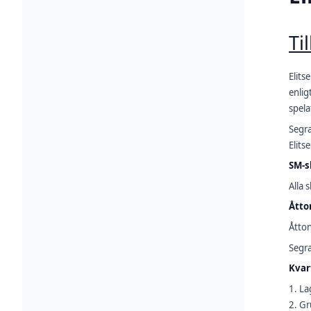
Ti
Elits
enlig
spela
Segra
Elitse
SM-s
Alla 
Åtto
Åtton
Segra
Kvar
1. La
2. Gr