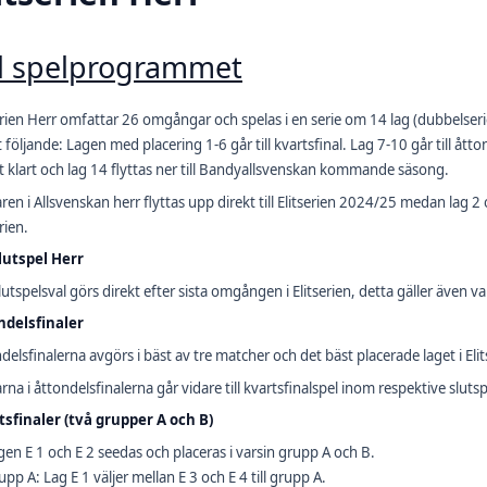
ll spelprogrammet
erien Herr omfattar 26 omgångar och spelas i en serie om 14 lag (dubbelserie)
t följande: Lagen med placering 1-6 går till kvartsfinal. Lag 7-10 går till åtton
t klart och lag 14 flyttas ner till Bandyallsvenskan kommande säsong.
ren i Allsvenskan herr flyttas upp direkt till Elitserien 2024/25 medan lag 2
rien.
lutspel Herr
slutspelsval görs direkt efter sista omgången i Elitserien, detta gäller även val
ndelsfinaler
delsfinalerna avgörs i bäst av tre matcher och det bäst placerade laget i El
rna i åttondelsfinalerna går vidare till kvartsfinalspel inom respektive slut
tsfinaler (två grupper A och B)
gen E 1 och E 2 seedas och placeras i varsin grupp A och B.
upp A: Lag E 1 väljer mellan E 3 och E 4 till grupp A.