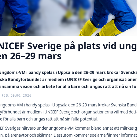
ICEF Sverige på plats vid un
en 26–29 mars
ungdoms-VM i bandy spelas i Uppsala den 26-29 mars krokar Svens
ska Bandyförbundet är medlem i UNICEF Sverige och organisationerna 
nsamma vision och arbete för alla barn och ungas rätt att nå sin ful
6 FEB. 09:00, 2026
ungdoms-VM i bandy spelas i Uppsala den 26-29 mars krokar Svenska Ban
förbundet är medlem i UNICEF Sverige och organisationerna vill med detta
e för alla barn och ungas rätt att nå sin fulla potential.
EF Sveriges närvaro under ungdoms-VM kommer bland annat att märkas ge
en, på arenaytor och skärmar. Dessutom kommer spelarna får mer informa