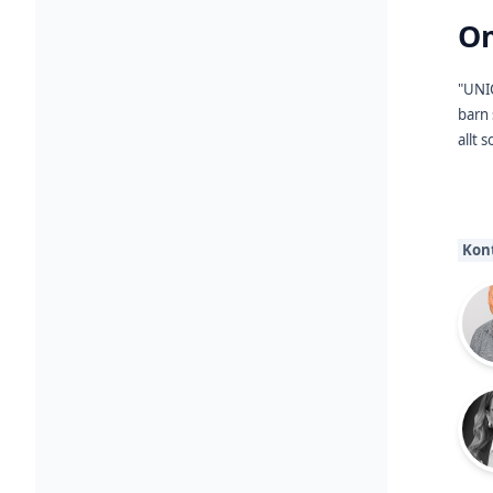
O
"UNIC
barn 
allt 
Kon