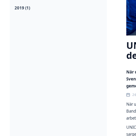
2019 (1)
UN
d
När 
Sven
geme
2
När 
Bandy
arbet
UNIC
sarg