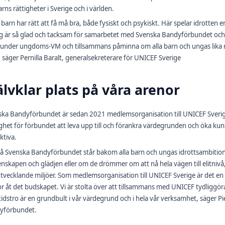
arns rättigheter i Sverige och i världen.
a barn har rätt att få må bra, både fysiskt och psykiskt. Här spelar idrotten en
Jag är så glad och tacksam för samarbetet med Svenska Bandyförbundet och a
 under ungdoms-VM och tillsammans påminna om alla barn och ungas lika rätt
d, säger Pernilla Baralt, generalsekreterare för UNICEF Sverige
älvklar plats på våra arenor
ka Bandyförbundet är sedan 2021 medlemsorganisation till UNICEF Sverig
ghet för förbundet att leva upp till och förankra värdegrunden och öka ku
aktiva.
på Svenska Bandyförbundet står bakom alla barn och ungas idrottsambitioner
skapen och glädjen eller om de drömmer om att nå hela vägen till elitnivå
tvecklande miljöer. Som medlemsorganisation till UNICEF Sverige är det en sj
r åt det budskapet. Vi är stolta över att tillsammans med UNICEF tydliggöra
idstro är en grundbult i vår värdegrund och i hela vår verksamhet, säger P
yförbundet.