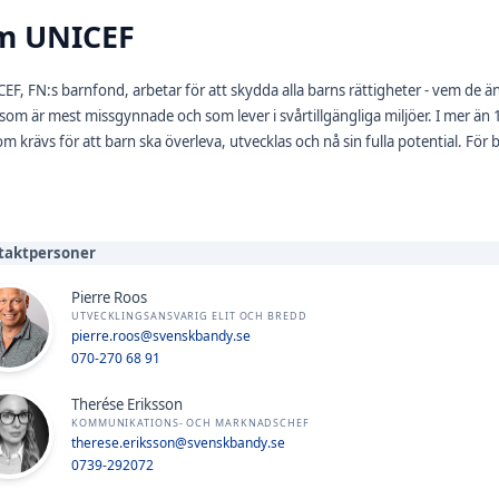
m UNICEF
EF, FN:s barnfond, arbetar för att skydda alla barns rättigheter - vem de än
som är mest missgynnade och som lever i svårtillgängliga miljöer. I mer än 
som krävs för att barn ska överleva, utvecklas och nå sin fulla potential. För b
taktpersoner
Pierre Roos
UTVECKLINGSANSVARIG ELIT OCH BREDD
pierre.roos@svenskbandy.se
070-270 68 91
Therése Eriksson
KOMMUNIKATIONS- OCH MARKNADSCHEF
therese.eriksson@svenskbandy.se
0739-292072