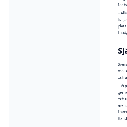
för b
– All
liv. 
plats
friti
Sj
Svens
möjli
och 
– Vi 
gemen
och u
areno
framt
Band