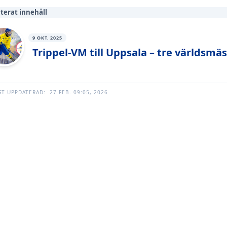
terat innehåll
9 OKT. 2025
Trippel-VM till Uppsala – tre världsmä
ST UPPDATERAD:
27 FEB. 09:05, 2026