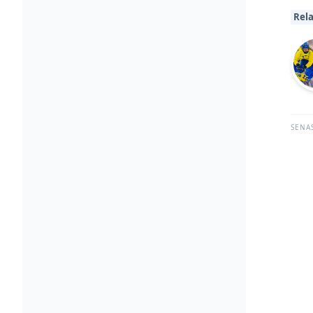
Rela
SENA