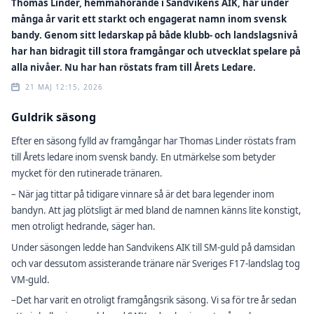
Thomas Linder, hemmahörande i Sandvikens AIK, har under
många år varit ett starkt och engagerat namn inom svensk
bandy. Genom sitt ledarskap på både klubb- och landslagsnivå
har han bidragit till stora framgångar och utvecklat spelare på
alla nivåer. Nu har han röstats fram till Årets Ledare.
21 MAJ 12:15, 2026
Guldrik säsong
Efter en säsong fylld av framgångar har Thomas Linder röstats fram
till Årets ledare inom svensk bandy. En utmärkelse som betyder
mycket för den rutinerade tränaren.
– När jag tittar på tidigare vinnare så är det bara legender inom
bandyn. Att jag plötsligt är med bland de namnen känns lite konstigt,
men otroligt hedrande, säger han.
Under säsongen ledde han Sandvikens AIK till SM-guld på damsidan
och var dessutom assisterande tränare när Sveriges F17-landslag tog
VM-guld.
–Det har varit en otroligt framgångsrik säsong. Vi sa för tre år sedan