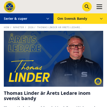
Serier & cuper
Om Svensk Bandy
HEM
/
NYHETER
/
2026
/
THOMAS LINDER ÄR ÅRETS LEDARE...
Thomas Linder är Årets Ledare inom
svensk bandy