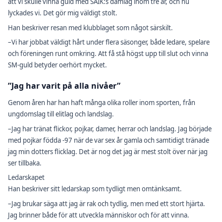
att vi skulle vinna guld med SAIK:s damlag inom tre år, och nu
lyckades vi. Det gör mig väldigt stolt.
Han beskriver resan med klubblaget som något särskilt.
–Vi har jobbat väldigt hårt under flera säsonger, både ledare, spelare
och föreningen runt omkring. Att få stå högst upp till slut och vinna
SM-guld betyder oerhört mycket.
”Jag har varit på alla nivåer”
Genom åren har han haft många olika roller inom sporten, från
ungdomslag till elitlag och landslag.
–Jag har tränat flickor, pojkar, damer, herrar och landslag. Jag började
med pojkar födda -97 när de var sex år gamla och samtidigt tränade
jag min dotters flicklag. Det är nog det jag är mest stolt över när jag
ser tillbaka.
Ledarskapet
Han beskriver sitt ledarskap som tydligt men omtänksamt.
–Jag brukar säga att jag är rak och tydlig, men med ett stort hjärta.
Jag brinner både för att utveckla människor och för att vinna.