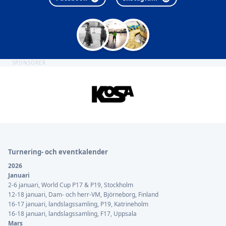
SPONSORER
Sidfot
Turnering- och eventkalender
2026
Januari
2-6 januari, World Cup P17 & P19, Stockholm
12-18 januari, Dam- och herr-VM, Björneborg, Finland
16-17 januari, landslagssamling, P19, Katrineholm
16-18 januari, landslagssamling, F17, Uppsala
Mars