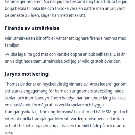
hemma genom åren. Nu när jag har bestämt mig för att sluta får jag
börja betala tillbaka lite och försöka vara en bättre man än jag varit
de senaste 35 åren, säger han med ett skratt.
Firande av utmärkelse
När utmärkelsen blir officiell väntar ett lugnare firande hemma med
familjen.
–Vi ska laga lite god mat och kanske öppna en bubbelflaska. Det är
en väldigt hedersam utmärkelse och jag är väldigt stolt över den.
Juryns motivering:
Thomas Linder är en mycket värdig vinnare av ”Årets ledare” genom
sitt starka engagemang för barn och ungdomars utveckling, både i
skolan och inom bandyn. Inom bandyn har han under lång tid visat
en enastående förmåga att utveckla spelare och bygga
framgångsrika lag, från ungdomsnivå till elit, med både SM-guld och
internationella framgångar. Med sitt värdegrundsdrivna ledarskap
och sitt helhetsengagemang är han en förebild både på och utanför
isen.