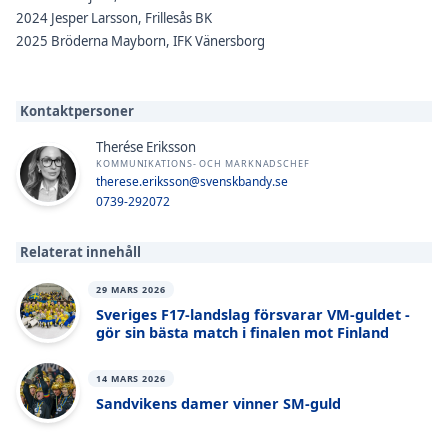
2024 Jesper Larsson, Frillesås BK
2025 Bröderna Mayborn, IFK Vänersborg
Kontaktpersoner
Therése Eriksson
KOMMUNIKATIONS- OCH MARKNADSCHEF
therese.eriksson@svenskbandy.se
0739-292072
Relaterat innehåll
29 MARS 2026
Sveriges F17-landslag försvarar VM-guldet -
gör sin bästa match i finalen mot Finland
14 MARS 2026
Sandvikens damer vinner SM-guld