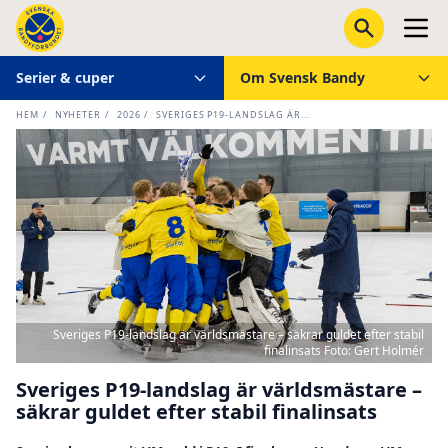
Serier & cuper
Om Svensk Bandy
HEM
/
NYHETER
/
2026
/
SVERIGES P19-LANDSLAG ÄR...
Sveriges P19-landslag är världsmästare – säkrar guldet efter stabil
finalinsats Foto: Gert Holmér
Sveriges P19-landslag är världsmästare –
säkrar guldet efter stabil finalinsats