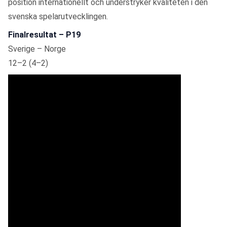
position internationellt och understryker kvaliteten i den
svenska spelarutvecklingen.
Finalresultat – P19
Sverige – Norge
12–2 (4–2)