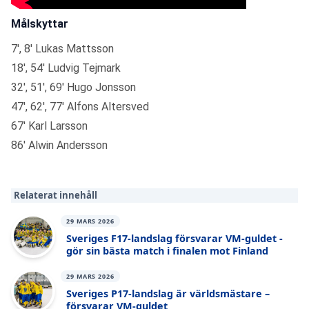
Målskyttar
7', 8' Lukas Mattsson
18', 54' Ludvig Tejmark
32', 51', 69' Hugo Jonsson
47', 62', 77' Alfons Altersved
67' Karl Larsson
86' Alwin Andersson
Relaterat innehåll
29 MARS 2026
Sveriges F17-landslag försvarar VM-guldet -
gör sin bästa match i finalen mot Finland
29 MARS 2026
Sveriges P17-landslag är världsmästare –
försvarar VM-guldet