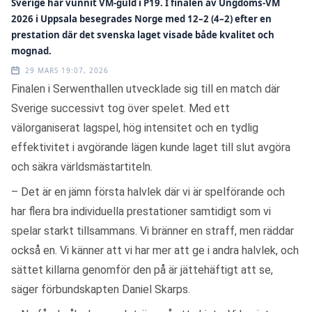
Sverige har vunnit VM-guld i P19. I finalen av Ungdoms-VM
2026 i Uppsala besegrades Norge med 12–2 (4–2) efter en
prestation där det svenska laget visade både kvalitet och
mognad.
29 MARS 19:07, 2026
Finalen i Serwenthallen utvecklade sig till en match där
Sverige successivt tog över spelet. Med ett
välorganiserat lagspel, hög intensitet och en tydlig
effektivitet i avgörande lägen kunde laget till slut avgöra
och säkra världsmästartiteln.
– Det är en jämn första halvlek där vi är spelförande och
har flera bra individuella prestationer samtidigt som vi
spelar starkt tillsammans. Vi bränner en straff, men räddar
också en. Vi känner att vi har mer att ge i andra halvlek, och
sättet killarna genomför den på är jättehäftigt att se,
säger förbundskapten Daniel Skarps.