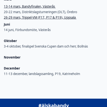
13-14 mars, Bandyfinalen, Västerås
20-22 mars, Distriktslagsturneringen (DLT), Örebro
26-29 mars, Trippel-VM (F17, P17 & P19), Uppsala
Juni
14 juni, Förbundsmöte, Västerås
Oktober
3-4 oktober, finalspel Svenska Cupen dam och herr, Bollnäs
November
December
11-13 december, landslagssamling, P19, Katrineholm
#älskabandy