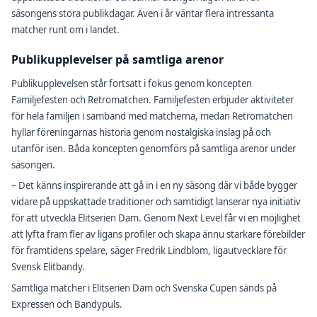
säsongens stora publikdagar. Även i år väntar flera intressanta
matcher runt om i landet.
Publikupplevelser på samtliga arenor
Publikupplevelsen står fortsatt i fokus genom koncepten
Familjefesten och Retromatchen. Familjefesten erbjuder aktiviteter
för hela familjen i samband med matcherna, medan Retromatchen
hyllar föreningarnas historia genom nostalgiska inslag på och
utanför isen. Båda koncepten genomförs på samtliga arenor under
säsongen.
– Det känns inspirerande att gå in i en ny säsong där vi både bygger
vidare på uppskattade traditioner och samtidigt lanserar nya initiativ
för att utveckla Elitserien Dam. Genom Next Level får vi en möjlighet
att lyfta fram fler av ligans profiler och skapa ännu starkare förebilder
för framtidens spelare, säger Fredrik Lindblom, ligautvecklare för
Svensk Elitbandy.
Samtliga matcher i Elitserien Dam och Svenska Cupen sänds på
Expressen och Bandypuls.