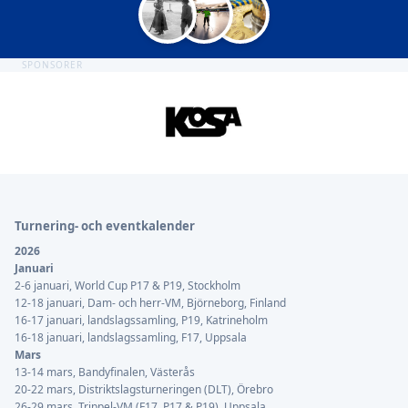
SPONSORER
Sidfot
Turnering- och eventkalender
2026
Januari
2-6 januari, World Cup P17 & P19, Stockholm
12-18 januari, Dam- och herr-VM, Björneborg, Finland
16-17 januari, landslagssamling, P19, Katrineholm
16-18 januari, landslagssamling, F17, Uppsala
Mars
13-14 mars, Bandyfinalen, Västerås
20-22 mars, Distriktslagsturneringen (DLT), Örebro
26-29 mars, Trippel-VM (F17, P17 & P19), Uppsala