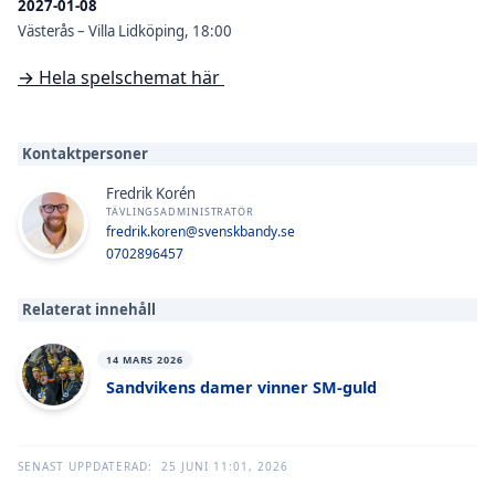
2027-01-08
Västerås – Villa Lidköping, 18:00
→ Hela spelschemat här
Kontaktpersoner
Fredrik Korén
TÄVLINGSADMINISTRATÖR
fredrik.koren@svenskbandy.se
0702896457
Relaterat innehåll
14 MARS 2026
Sandvikens damer vinner SM-guld
SENAST UPPDATERAD:
25 JUNI 11:01, 2026