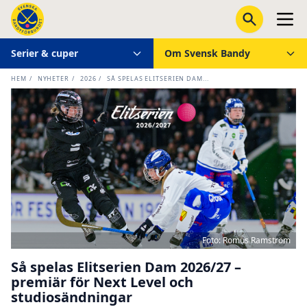
Serier & cuper
Om Svensk Bandy
HEM
/
NYHETER
/
2026
/
SÅ SPELAS ELITSERIEN DAM...
Foto: Romus Ramström
Så spelas Elitserien Dam 2026/27 –
premiär för Next Level och
studiosändningar