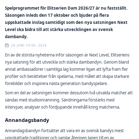
Spelprogrammet för Elitserien Dam 2026/27 är nu fastställt.
Säsongen inleds den 17 oktober och bjuder på flera
uppskattade inslag samtidigt som den nya satsningen Next
Level ska bidra till att stärka utvecklingen av svensk
dambandy.
26 JUNI 10:00, 2026
En av de största nyheterna inför säsongen är Next Level, Elitseriens
nya satsning för att utveckla och stärka dambandyn. Genom bland
annat ambassadörer i samtliga lag kommer ligan att lyfta fram fler
profiler och berättelser från spelarna, med målet att skapa starkare
förebilder och inspirera nästa generation bandyspelare.
Som en del av satsningen kommer dessutom två utvalda matcher att
sändas med studioinramning. Sändningarna förstärks med
intervjuer, analyser och fördjupande innehåll kring matcherna.
Annandagsbandy
Annandagsbandyn fortsätter att vara en av svensk bandys mest
uppskattade traditioner och samlar återigen lagen till en av