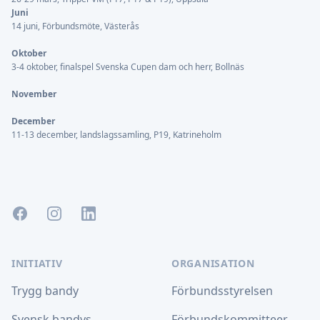
Juni
14 juni, Förbundsmöte, Västerås
Oktober
3-4 oktober, finalspel Svenska Cupen dam och herr, Bollnäs
November
December
11-13 december, landslagssamling, P19, Katrineholm
Facebook
Instagram
LinkedIn
INITIATIV
ORGANISATION
Trygg bandy
Förbundsstyrelsen
Svensk bandys
Förbundskommitteer