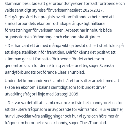
Stämman beslutade att ge förbundsstyrelsen fortsatt förtroende och
valde samtidigt styrelse för verksamhetsåret 2026/2027.
Det gångna året har präglats av ett omfattande arbete med att
stärka förbundets ekonomi och skapa långsiktigt hållbara
förutsättningar för verksamheten. Arbetet har inneburit både
organisatoriska förändringar och ekonomiska åtgärder.
– Det har varit ett år med många viktiga beslut och ett stort fokus på
att skapa stabilitet inför framtiden. Därför känns det positivt att
stämman ger sitt fortsatta förtroende för det arbete som
genomförts och för den riktning vi arbetar efter, säger Svenska
Bandyförbundets ordförande Claes Thunblad.
Under det kommande verksamhetsåret fortsätter arbetet med att
skapa en ekonomi i balans samtidigt som förbundet driver
utvecklingsfrågor i linje med Strategi 2035.
– Det var värdefullt att samla människor från hela bandyrörelsen för
att diskutera frågor som är avgörande för vår framtid. Hur vi blir fler,
hur vi utvecklar våra anläggningar och hur vi syns och hörs mer är
frågor som berör hela svensk bandy, säger Claes Thunblad.