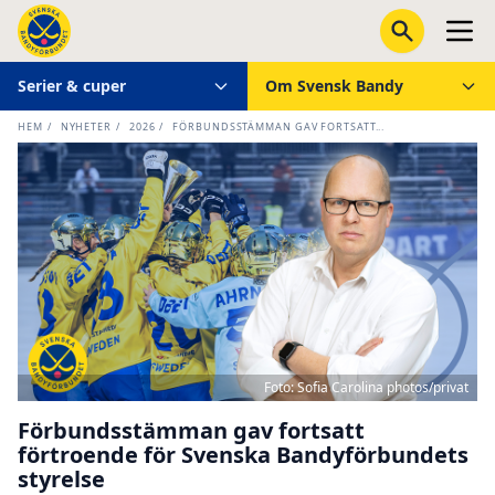
Serier & cuper
Om Svensk Bandy
HEM
/
NYHETER
/
2026
/
FÖRBUNDSSTÄMMAN GAV FORTSATT...
Foto: Sofia Carolina photos/privat
Förbundsstämman gav fortsatt
förtroende för Svenska Bandyförbundets
styrelse