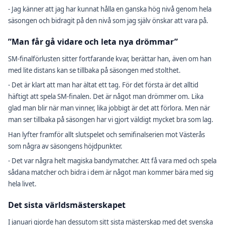
- Jag känner att jag har kunnat hålla en ganska hög nivå genom hela
säsongen och bidragit på den nivå som jag själv önskar att vara på.
”Man får gå vidare och leta nya drömmar”
SM-finalförlusten sitter fortfarande kvar, berättar han, även om han
med lite distans kan se tillbaka på säsongen med stolthet.
- Det är klart att man har ältat ett tag. För det första är det alltid
häftigt att spela SM-finalen. Det är något man drömmer om. Lika
glad man blir när man vinner, lika jobbigt är det att förlora. Men när
man ser tillbaka på säsongen har vi gjort väldigt mycket bra som lag.
Han lyfter framför allt slutspelet och semifinalserien mot Västerås
som några av säsongens höjdpunkter.
- Det var några helt magiska bandymatcher. Att få vara med och spela
sådana matcher och bidra i dem är något man kommer bära med sig
hela livet.
Det sista världsmästerskapet
I januari gjorde han dessutom sitt sista mästerskap med det svenska