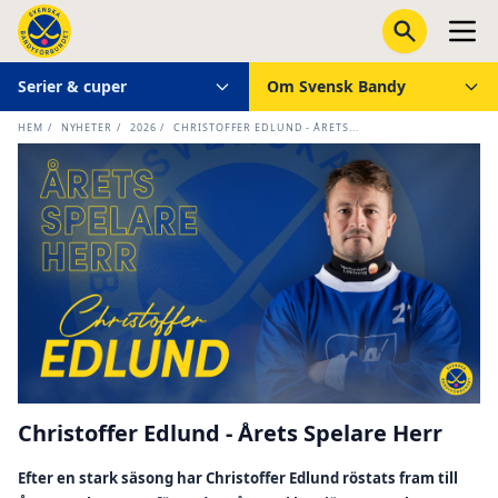
Serier & cuper
Om Svensk Bandy
HEM
/
NYHETER
/
2026
/
CHRISTOFFER EDLUND - ÅRETS...
Christoffer Edlund - Årets Spelare Herr
Efter en stark säsong har Christoffer Edlund röstats fram till