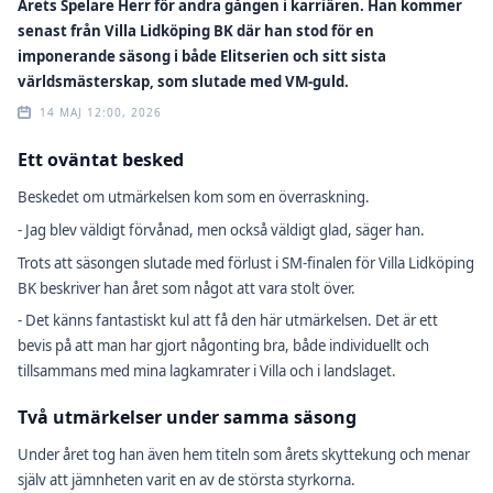
Årets Spelare Herr för andra gången i karriären. Han kommer
senast från Villa Lidköping BK där han stod för en
imponerande säsong i både Elitserien och sitt sista
världsmästerskap, som slutade med VM-guld.
14 MAJ 12:00, 2026
Ett oväntat besked
Beskedet om utmärkelsen kom som en överraskning.
- Jag blev väldigt förvånad, men också väldigt glad, säger han.
Trots att säsongen slutade med förlust i SM-finalen för Villa Lidköping
BK beskriver han året som något att vara stolt över.
- Det känns fantastiskt kul att få den här utmärkelsen. Det är ett
bevis på att man har gjort någonting bra, både individuellt och
tillsammans med mina lagkamrater i Villa och i landslaget.
Två utmärkelser under samma säsong
Under året tog han även hem titeln som årets skyttekung och menar
själv att jämnheten varit en av de största styrkorna.