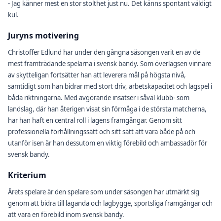
- Jag känner mest en stor stolthet just nu. Det känns spontant väldigt
kul.
Juryns motivering
Christoffer Edlund har under den gångna säsongen varit en av de
mest framträdande spelarna i svensk bandy. Som överlägsen vinnare
av skytteligan fortsätter han att leverera mål på högsta nivå,
samtidigt som han bidrar med stort driv, arbetskapacitet och lagspel i
båda riktningarna. Med avgörande insatser i såväl klubb- som
landslag, där han återigen visat sin förmåga i de största matcherna,
har han haft en central roll i lagens framgångar. Genom sitt
professionella förhållningssätt och sitt sätt att vara både på och
utanför isen är han dessutom en viktig förebild och ambassadör för
svensk bandy.
Kriterium
Årets spelare är den spelare som under säsongen har utmärkt sig
genom att bidra till laganda och lagbygge, sportsliga framgångar och
att vara en förebild inom svensk bandy.