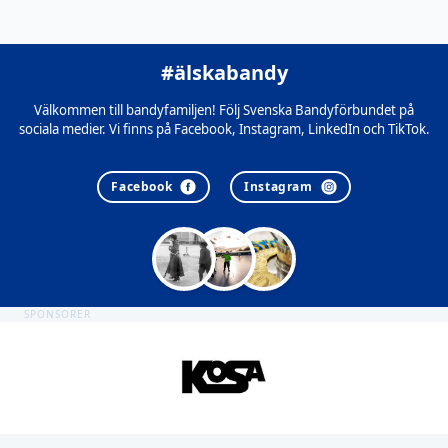
#älskabandy
Välkommen till bandyfamiljen! Följ Svenska Bandyförbundet på
sociala medier. Vi finns på Facebook, Instagram, LinkedIn och TikTok.
Facebook
Instagram
SPONSORER
Sidfot