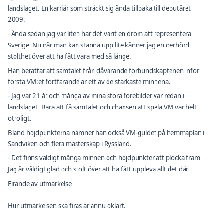
landslaget. En karriär som sträckt sig ända tillbaka till debutåret
2009.
- Ända sedan jag var liten har det varit en dröm att representera
Sverige. Nu när man kan stanna upp lite känner jag en oerhörd
stolthet över att ha fått vara med så länge.
Han berättar att samtalet från dåvarande förbundskaptenen inför
första VM:et fortfarande är ett av de starkaste minnena.
- Jag var 21 år och många av mina stora förebilder var redan i
landslaget. Bara att få samtalet och chansen att spela VM var helt
otroligt.
Bland höjdpunkterna nämner han också VM-guldet på hemmaplan i
Sandviken och flera mästerskap i Ryssland.
- Det finns väldigt många minnen och höjdpunkter att plocka fram.
Jag är väldigt glad och stolt över att ha fått uppleva allt det där.
Firande av utmärkelse
Hur utmärkelsen ska firas är ännu oklart.