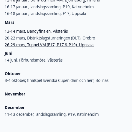
12-18 januari, Dam- och herr-VM, Björneborg, Finland
16-17 januari, landslagssamling, P19, Katrineholm
16-18 januari, landslagssamling, F17, Uppsala
Mars
13-14 mars, Bandyfinalen, Västerås
20-22 mars, Distriktslagsturneringen (DLT), Örebro
26-29 mars, Trippel-VM (F17, P17 & P19), Uppsala
Juni
14 juni, Förbundsmöte, Västerås
Oktober
3-4 oktober, finalspel Svenska Cupen dam och herr, Bollnäs
November
December
11-13 december, landslagssamling, P19, Katrineholm