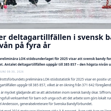
er deltagartillfällen i svensk
vån på fyra år
preliminära LOK-stödsunderlaget för 2025 visar att svensk bandy for
et. Antalet deltagartillfällen uppgår till 385 857 – den högsta nivån
JUNI 08:30, 2026
drottsförbundets preliminära LOK-stödsstatistik för 2025 visar en positiv u
gartillfällen uppgår till 385 857, vilket är en ökning från 371 642 föregåend
 är mycket glädjande att se att aktiviteten inom svensk bandy ökar. Siffrorn
gsfull verksamhet för barn och unga och att det arbete som görs lokalt runt
l Andersson, generalsekreterare för Svenska Bandyförbundet.