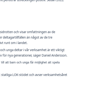
e period är utvecklingen positiv. Sedan 2022
sidrotten och visar omfattningen av de
 deltagartillfällen än något av de tre
ivt runt om i landet.
n och unga deltar i vår verksamhet är ett viktigt
iv för nya generationer, säger Daniel Andersson.
till att barn och unga får möjlighet att spela
t statliga LOK-stödet och avser verksamhetsåret