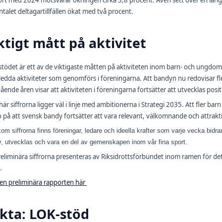
rt med 2024 motsvarar ökningen cirka 3,8 procent. Även sett över en längr
ntalet deltagartillfällen ökat med två procent.
ktigt mått på aktivitet
tödet är ett av de viktigaste måtten på aktiviteten inom barn- och ungdom
ledda aktiviteter som genomförs i föreningarna. Att bandyn nu redovisar fler
ående åren visar att aktiviteten i föreningarna fortsätter att utvecklas posit
här siffrorna ligger väl i linje med ambitionerna i Strategi 2035. Att fler bar
o på att svensk bandy fortsätter att vara relevant, välkomnande och attrakt
om siffrorna finns föreningar, ledare och ideella krafter som varje vecka bidrar 
, utvecklas och vara en del av gemenskapen inom vår fina sport.
eliminära siffrorna presenteras av Riksidrottsförbundet inom ramen för de
.
en preliminära rapporten här
kta: LOK-stöd