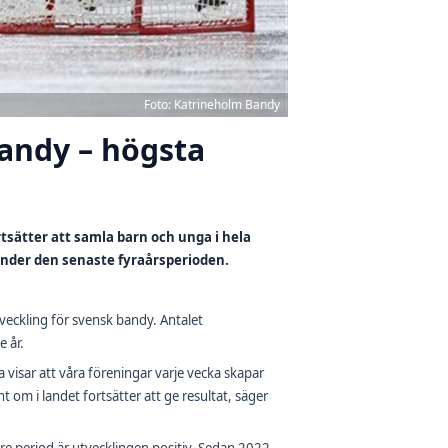
Foto: Katrineholm Bandy
 bandy – högsta
tsätter att samla barn och unga i hela
 under den senaste fyraårsperioden.
tveckling för svensk bandy. Antalet
e år.
a visar att våra föreningar varje vecka skapar
 om i landet fortsätter att ge resultat, säger