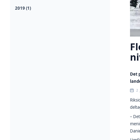
2019 (1)
Fl
ni
Det 
land
2 
Riksi
delta
– Det
menin
Danie