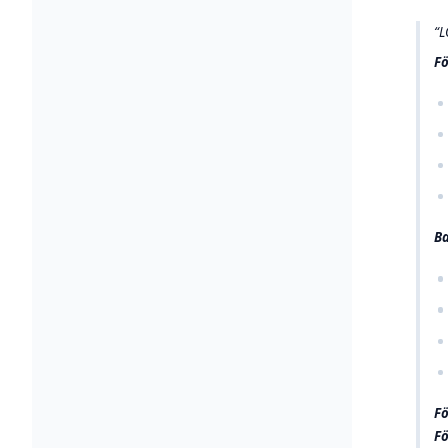
L
Fö
Ba
Fö
Fö