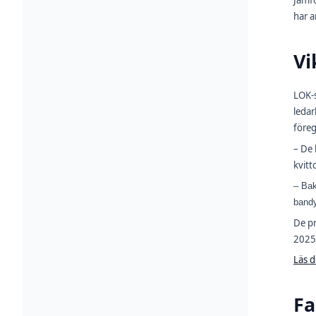
Jämfö
har a
Vi
LOK-s
ledar
föreg
– De 
kvitt
– Bak
bandy
De pr
2025
Läs d
Fa