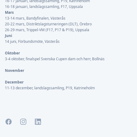
16-17 januari, landslagssamling, P19, Katrineholm
16-18 januari, landslagssamling, F17, Uppsala
Mars
13-14 mars, Bandyfinalen, Västerås
20-22 mars, Distriktslagsturneringen (DLT), Örebro
26-29 mars, Trippel-VM (F17, P17 & P19), Uppsala
Juni
14 juni, Förbundsmöte, Västerås
Oktober
3-4 oktober, finalspel Svenska Cupen dam och herr, Bollnäs
November
December
11-13 december, landslagssamling, P19, Katrineholm
Facebook
Instagram
LinkedIn