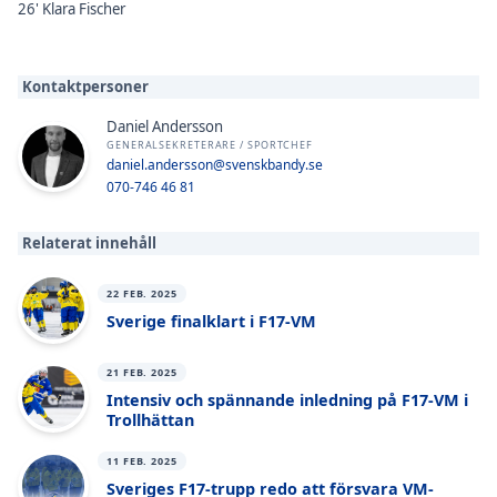
26' Klara Fischer
Kontaktpersoner
Daniel Andersson
GENERALSEKRETERARE / SPORTCHEF
daniel.andersson@svenskbandy.se
070-746 46 81
Relaterat innehåll
22 FEB. 2025
Sverige finalklart i F17-VM
21 FEB. 2025
Intensiv och spännande inledning på F17-VM i
Trollhättan
11 FEB. 2025
Sveriges F17-trupp redo att försvara VM-