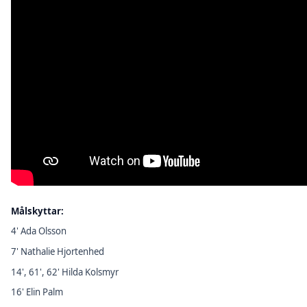
Målskyttar:
4' Ada Olsson
7' Nathalie Hjortenhed
14', 61', 62' Hilda Kolsmyr
16' Elin Palm