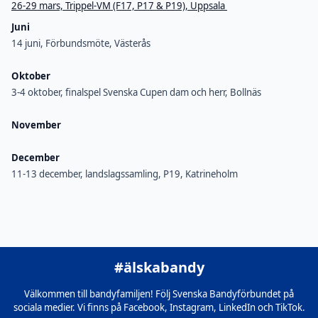
26-29 mars, Trippel-VM (F17, P17 & P19), Uppsala
Juni
14 juni, Förbundsmöte, Västerås
Oktober
3-4 oktober, finalspel Svenska Cupen dam och herr, Bollnäs
November
December
11-13 december, landslagssamling, P19, Katrineholm
#älskabandy
Välkommen till bandyfamiljen! Följ Svenska Bandyförbundet på
sociala medier. Vi finns på Facebook, Instagram, LinkedIn och TikTok.