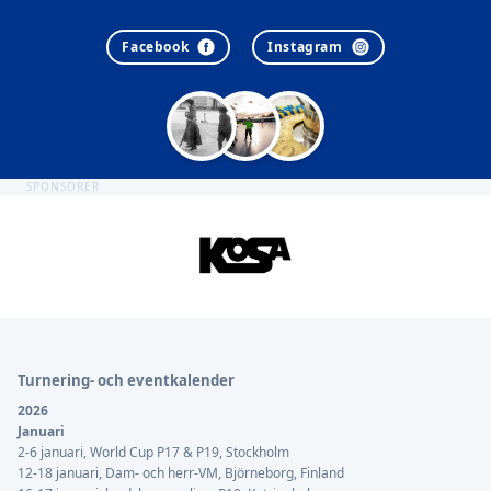
Facebook
Instagram
SPONSORER
Sidfot
Turnering- och eventkalender
2026
Januari
2-6 januari, World Cup P17 & P19, Stockholm
12-18 januari, Dam- och herr-VM, Björneborg, Finland