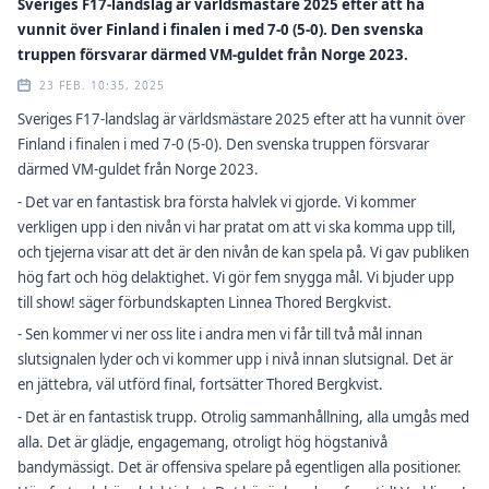
Sveriges F17-landslag är världsmästare 2025 efter att ha
vunnit över Finland i finalen i med 7-0 (5-0). Den svenska
truppen försvarar därmed VM-guldet från Norge 2023.
23 FEB. 10:35, 2025
Sveriges F17-landslag är världsmästare 2025 efter att ha vunnit över
Finland i finalen i med 7-0 (5-0). Den svenska truppen försvarar
därmed VM-guldet från Norge 2023.
- Det var en fantastisk bra första halvlek vi gjorde. Vi kommer
verkligen upp i den nivån vi har pratat om att vi ska komma upp till,
och tjejerna visar att det är den nivån de kan spela på. Vi gav publiken
hög fart och hög delaktighet. Vi gör fem snygga mål. Vi bjuder upp
till show! säger förbundskapten Linnea Thored Bergkvist.
- Sen kommer vi ner oss lite i andra men vi får till två mål innan
slutsignalen lyder och vi kommer upp i nivå innan slutsignal. Det är
en jättebra, väl utförd final, fortsätter Thored Bergkvist.
- Det är en fantastisk trupp. Otrolig sammanhållning, alla umgås med
alla. Det är glädje, engagemang, otroligt hög högstanivå
bandymässigt. Det är offensiva spelare på egentligen alla positioner.