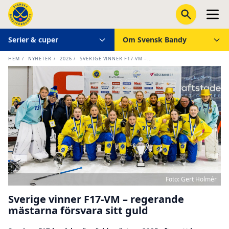
Serier & cuper
Om Svensk Bandy
HEM
/
NYHETER
/
2026
/
SVERIGE VINNER F17-VM –...
Foto: Gert Holmér
Sverige vinner F17-VM – regerande
mästarna försvara sitt guld