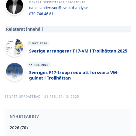
GENERALSEKRETERARE / SPORTCHEF
daniel.andersson@svenskbandy.se
070-746 46 81
Relaterat innehåll
2 OKT. 2024
Sverige arrangerar F17-VM i Trollhättan 2025
11 FEB. 2025
Sveriges F17-trupp redo att försvara VM-
guldet i Trollhättan
SENAST UPPDATERAD:
21 FEB. 21:13, 2025
NYHETSARKIV
2026 (70)