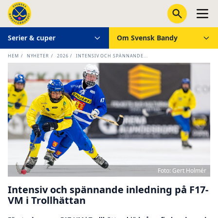
Serier & cuper
Om Svensk Bandy
HEM
/
NYHETER
/
2026
/
INTENSIV OCH SPÄNNANDE...
Foto: Gert Holmér
Intensiv och spännande inledning på F17-
VM i Trollhättan