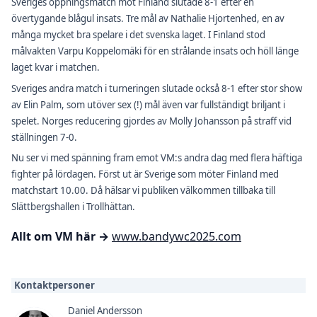
Sveriges öppningsmatch mot Finland slutade 8-1 efter en
övertygande blågul insats. Tre mål av Nathalie Hjortenhed, en av
många mycket bra spelare i det svenska laget. I Finland stod
målvakten Varpu Koppelomäki för en strålande insats och höll länge
laget kvar i matchen.
Sveriges andra match i turneringen slutade också 8-1 efter stor show
av Elin Palm, som utöver sex (!) mål även var fullständigt briljant i
spelet. Norges reducering gjordes av Molly Johansson på straff vid
ställningen 7-0.
Nu ser vi med spänning fram emot VM:s andra dag med flera häftiga
fighter på lördagen. Först ut är Sverige som möter Finland med
matchstart 10.00. Då hälsar vi publiken välkommen tillbaka till
Slättbergshallen i Trollhättan.
Allt om VM här →
www.bandywc2025.com
Kontaktpersoner
Daniel Andersson