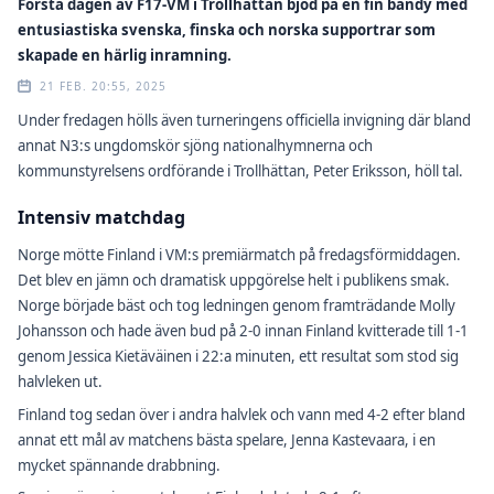
Första dagen av F17-VM i Trollhättan bjöd på en fin bandy med
entusiastiska svenska, finska och norska supportrar som
skapade en härlig inramning.
21 FEB. 20:55, 2025
Under fredagen hölls även turneringens officiella invigning där bland
annat N3:s ungdomskör sjöng nationalhymnerna och
kommunstyrelsens ordförande i Trollhättan, Peter Eriksson, höll tal.
Intensiv matchdag
Norge mötte Finland i VM:s premiärmatch på fredagsförmiddagen.
Det blev en jämn och dramatisk uppgörelse helt i publikens smak.
Norge började bäst och tog ledningen genom framträdande Molly
Johansson och hade även bud på 2-0 innan Finland kvitterade till 1-1
genom Jessica Kietäväinen i 22:a minuten, ett resultat som stod sig
halvleken ut.
Finland tog sedan över i andra halvlek och vann med 4-2 efter bland
annat ett mål av matchens bästa spelare, Jenna Kastevaara, i en
mycket spännande drabbning.