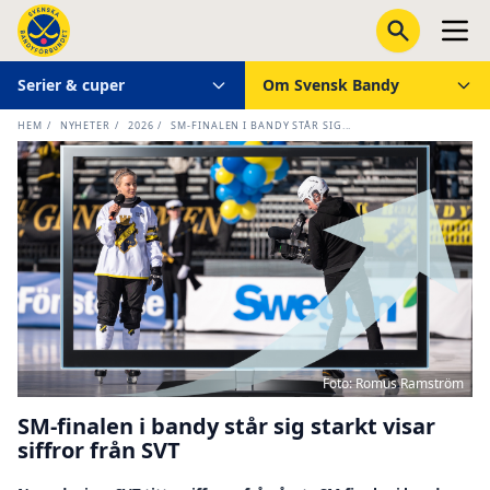
Serier & cuper
Om Svensk Bandy
HEM
/
NYHETER
/
2026
/
SM-FINALEN I BANDY STÅR SIG...
Foto: Romus Ramström
SM-finalen i bandy står sig starkt visar
siffror från SVT