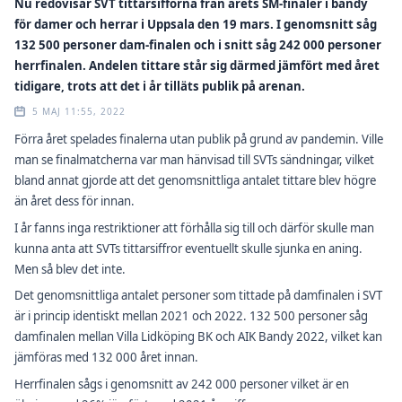
Nu redovisar SVT tittarsifforna från årets SM-finaler i bandy
för damer och herrar i Uppsala den 19 mars. I genomsnitt såg
132 500 personer dam-finalen och i snitt såg 242 000 personer
herrfinalen. Andelen tittare står sig därmed jämfört med året
tidigare, trots att det i år tilläts publik på arenan.
5 MAJ 11:55, 2022
Förra året spelades finalerna utan publik på grund av pandemin. Ville
man se finalmatcherna var man hänvisad till SVTs sändningar, vilket
bland annat gjorde att det genomsnittliga antalet tittare blev högre
än året dess för innan.
I år fanns inga restriktioner att förhålla sig till och därför skulle man
kunna anta att SVTs tittarsiffror eventuellt skulle sjunka en aning.
Men så blev det inte.
Det genomsnittliga antalet personer som tittade på damfinalen i SVT
är i princip identiskt mellan 2021 och 2022. 132 500 personer såg
damfinalen mellan Villa Lidköping BK och AIK Bandy 2022, vilket kan
jämföras med 132 000 året innan.
Herrfinalen sågs i genomsnitt av 242 000 personer vilket är en