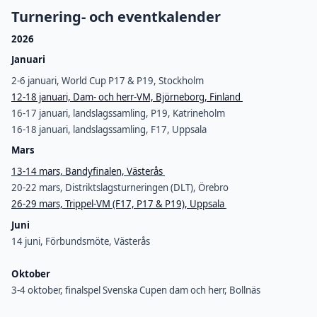
Turnering- och eventkalender
2026
Januari
2-6 januari, World Cup P17 & P19, Stockholm
12-18 januari, Dam- och herr-VM, Björneborg, Finland
16-17 januari, landslagssamling, P19, Katrineholm
16-18 januari, landslagssamling, F17, Uppsala
Mars
13-14 mars, Bandyfinalen, Västerås
20-22 mars, Distriktslagsturneringen (DLT), Örebro
26-29 mars, Trippel-VM (F17, P17 & P19), Uppsala
Juni
14 juni, Förbundsmöte, Västerås
Oktober
3-4 oktober, finalspel Svenska Cupen dam och herr, Bollnäs