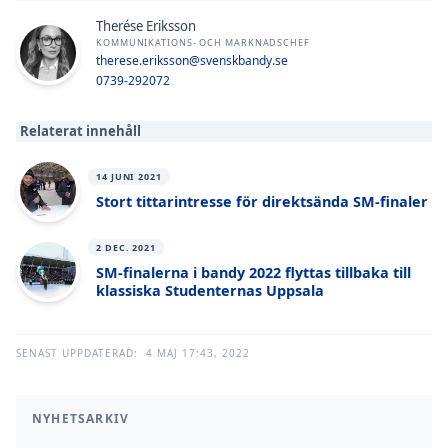
Therése Eriksson
KOMMUNIKATIONS- OCH MARKNADSCHEF
therese.eriksson@svenskbandy.se
0739-292072
Relaterat innehåll
14 JUNI 2021
Stort tittarintresse för direktsända SM-finaler
2 DEC. 2021
SM-finalerna i bandy 2022 flyttas tillbaka till
klassiska Studenternas Uppsala
SENAST UPPDATERAD:
4 MAJ 17:43, 2022
NYHETSARKIV