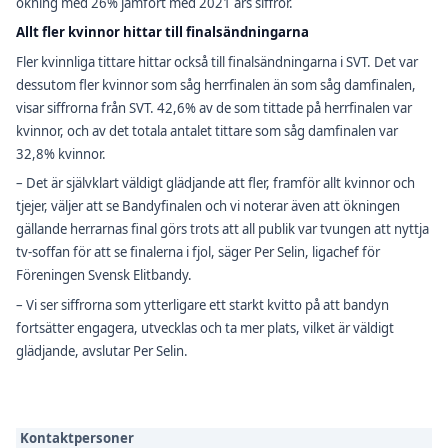
ökning med 26% jämfört med 2021 års siffror.
Allt fler kvinnor hittar till finalsändningarna
Fler kvinnliga tittare hittar också till finalsändningarna i SVT. Det var
dessutom fler kvinnor som såg herrfinalen än som såg damfinalen,
visar siffrorna från SVT. 42,6% av de som tittade på herrfinalen var
kvinnor, och av det totala antalet tittare som såg damfinalen var
32,8% kvinnor.
– Det är självklart väldigt glädjande att fler, framför allt kvinnor och
tjejer, väljer att se Bandyfinalen och vi noterar även att ökningen
gällande herrarnas final görs trots att all publik var tvungen att nyttja
tv-soffan för att se finalerna i fjol, säger Per Selin, ligachef för
Föreningen Svensk Elitbandy.
– Vi ser siffrorna som ytterligare ett starkt kvitto på att bandyn
fortsätter engagera, utvecklas och ta mer plats, vilket är väldigt
glädjande, avslutar Per Selin.
Kontaktpersoner