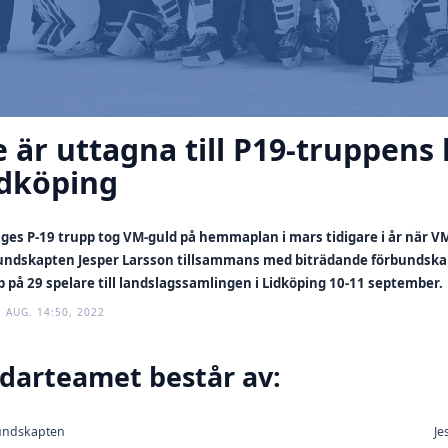
 är uttagna till P19-truppens
idköping
iges P-19 trupp tog VM-guld på hemmaplan i mars tidigare i år när V
undskapten Jesper Larsson tillsammans med biträdande förbundskap
p på 29 spelare till landslagssamlingen i Lidköping 10-11 september.
1 AUG. 14:50, 2022
darteamet består av:
undskapten
Je