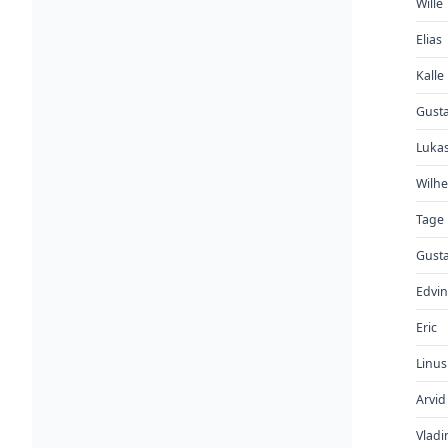
Wille
Elias
Kalle
Gust
Luka
Wilh
Tage
Gust
Edvin
Eric
Linus
Arvid
Vladi