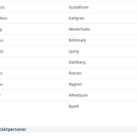
us
Gustafsson
eus
Karlgren
ig
Westerholm
us
Böhlmark
st
Ljung
Dahlberg
us
Åström
av
Nygren
r
Alfredsson
Bysell
taktpersoner