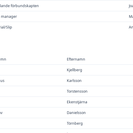
ädande förbundskapten
Jo
 manager
Ma
ial/Slip
An
amn
Efternamn
Kjellberg
us
Karlsson
Torstensson
Ekenstjärna
av
Danielsson
n
Törnberg