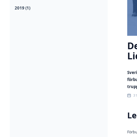
2019 (1)
De
L
Sver
förb
trup
3
Le
Förb