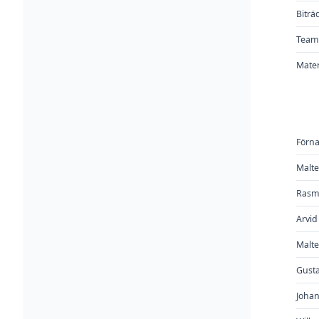
Bitr
Team
Mater
Förn
Malte
Rasm
Arvid
Malte
Gust
Joha