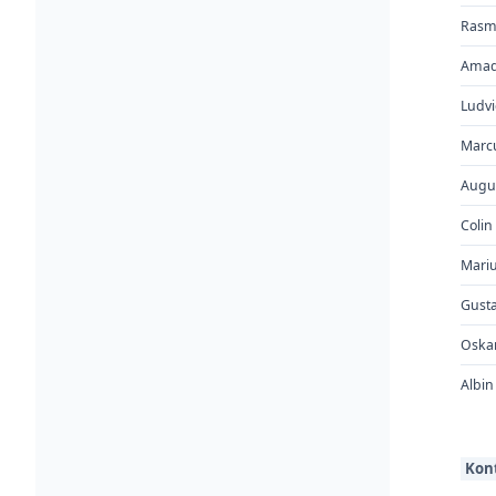
Rasm
Amad
Ludv
Marc
Augu
Colin
Mari
Gust
Oska
Albin
Kon