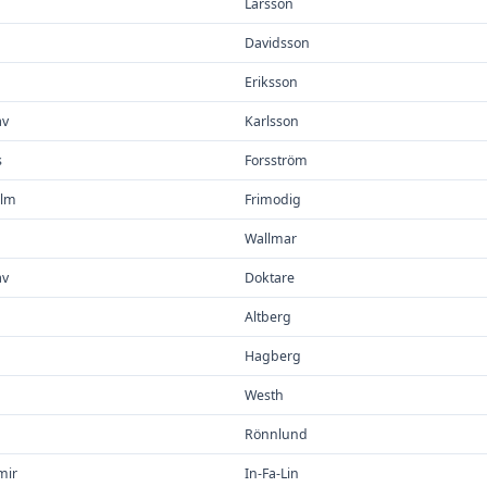
Larsson
Davidsson
Eriksson
av
Karlsson
s
Forsström
elm
Frimodig
Wallmar
av
Doktare
Altberg
Hagberg
Westh
Rönnlund
mir
In-Fa-Lin