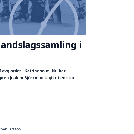
 landslagssamling i
M avgjordes i Katrineholm. Nu har
ten Joakim Björkman tagit ut en stor
sper Larsson