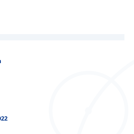
n
022