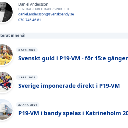
Daniel Andersson
GENERALSEKRETERARE / SPORTCHEF
daniel.andersson@svenskbandy.se
070-746 46 81
terat innehåll
3 APR. 2022
Svenskt guld i P19-VM - för 15:e gånge
1 APR. 2022
Sverige imponerade direkt i P19-VM
27 APR. 2021
P19-VM i bandy spelas i Katrineholm 2