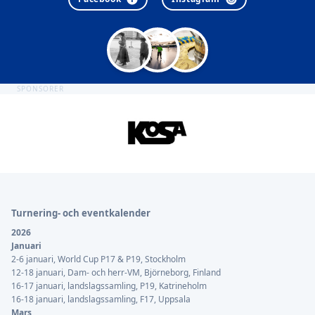
SPONSORER
Sidfot
Turnering- och eventkalender
2026
Januari
2-6 januari, World Cup P17 & P19, Stockholm
12-18 januari, Dam- och herr-VM, Björneborg, Finland
16-17 januari, landslagssamling, P19, Katrineholm
16-18 januari, landslagssamling, F17, Uppsala
Mars