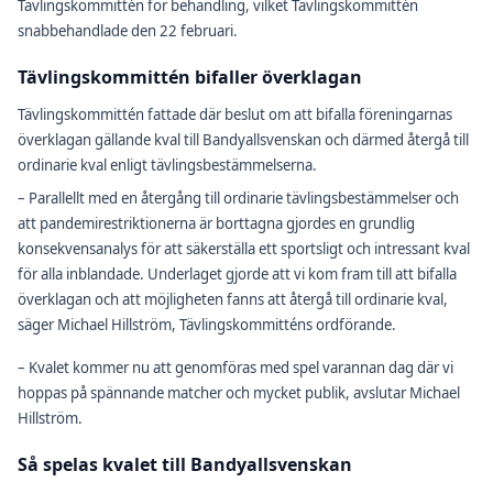
Tävlingskommittén för behandling, vilket Tävlingskommittén
snabbehandlade den 22 februari.
Tävlingskommittén bifaller överklagan
Tävlingskommittén fattade där beslut om att bifalla föreningarnas
överklagan gällande kval till Bandyallsvenskan och därmed återgå till
ordinarie kval enligt tävlingsbestämmelserna.
– Parallellt med en återgång till ordinarie tävlingsbestämmelser och
att pandemirestriktionerna är borttagna gjordes en grundlig
konsekvensanalys för att säkerställa ett sportsligt och intressant kval
för alla inblandade. Underlaget gjorde att vi kom fram till att bifalla
överklagan och att möjligheten fanns att återgå till ordinarie kval,
säger Michael Hillström, Tävlingskommitténs ordförande.
– Kvalet kommer nu att genomföras med spel varannan dag där vi
hoppas på spännande matcher och mycket publik, avslutar Michael
Hillström.
Så spelas kvalet till Bandyallsvenskan