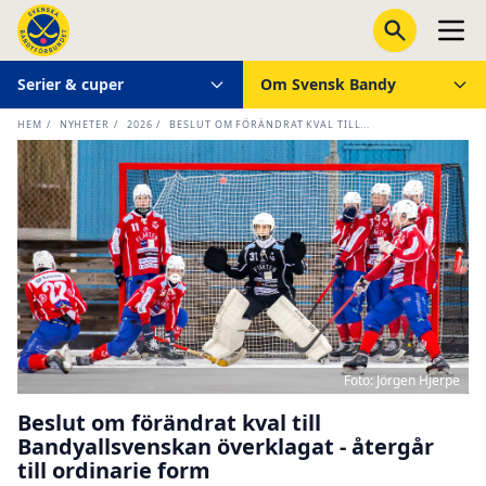
Serier & cuper
Om Svensk Bandy
HEM
/
NYHETER
/
2026
/
BESLUT OM FÖRÄNDRAT KVAL TILL...
Foto: Jörgen Hjerpe
Beslut om förändrat kval till
Bandyallsvenskan överklagat - återgår
till ordinarie form