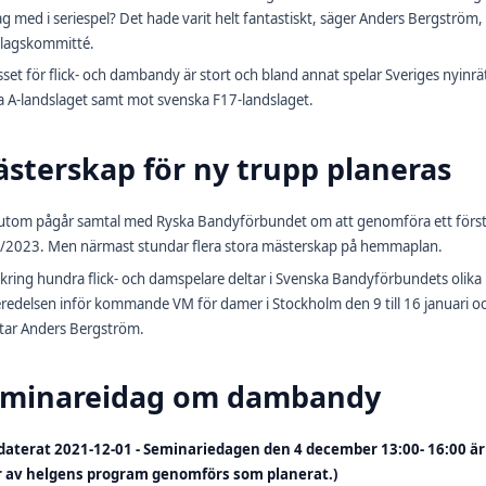
lag med i seriespel? Det hade varit helt fantastiskt, säger Anders Bergstr
slagskommitté.
sset för flick- och dambandy är stort och bland annat spelar Sveriges nyi
a A-landslaget samt mot svenska F17-landslaget.
sterskap för ny trupp planeras
utom pågår samtal med Ryska Bandyförbundet om att genomföra ett förs
/2023. Men närmast stundar flera stora mästerskap på hemmaplan.
ring hundra flick- och damspelare deltar i Svenska Bandyförbundets olika 
redelsen inför kommande VM för damer i Stockholm den 9 till 16 januari och f
tar Anders Bergström.
minareidag om dambandy
daterat 2021-12-01 - Seminariedagen den 4 december 13:00- 16:00 är 
r av helgens program genomförs som planerat.)