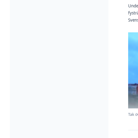
Unde
fystr
Svens
Tak ö