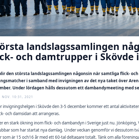
örsta landslagssamlingen någ
ick- och damtrupper i Skövde
blir den största landslagssamlingen någonsin när samtliga flick- o
ingsmatcher i samband med invigningen av det nya taket över Arena 
mber. Under lördagen hålls dessutom ett dambandymeeting med se
3 NOV. 10:31, 2021
 invigningshelgen i Skövde den 3-5 december kommer ett antal aktivitete
ick- och damsidan att arrangeras.
ser en stark ökning inom flick- och dambandyn i Sverige just nu. Jönköping
lubbar som har startat nya damlag. Under veckan genomför vi dessutom t
or som är 15 och16 år med ett 60-tal deltagare totalt. Tänk om alla fören