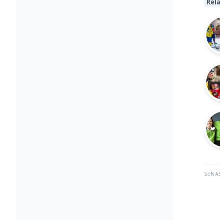
Rela
SENA