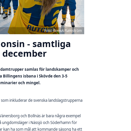
Foto: Romus Ramström
onsin - samtliga
 i december
ch damtrupper samlas för landskamper och
Billingens isbana i Skövde den 3-5
minarier och mingel.
r som inkluderar de svenska landslagstrupperna
, Vänersborg och Bollnäs är bara några exempel
vå ungdomsläger i Nässjö och Söderhamn för
ingar kan ha som mål att kommande säsong ha ett