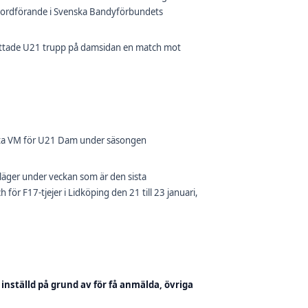
öm, ordförande i Svenska Bandyförbundets
nrättade U21 trupp på damsidan en match mot
ta VM för U21 Dam under säsongen
läger under veckan som är den sista
ör F17-tjejer i Lidköping den 21 till 23 januari,
inställd på grund av för få anmälda, övriga