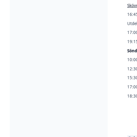
Sköv
16:45
Utdel
17:00
19:1
Sönd
10:00
12:30
15:3
17:0
18:3