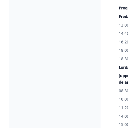
Pro
Fred
13:0
14:4
16:20
18:0
18:30
Lörd
(upp
dela
08:30
10:0
11:2
14:0
15:0