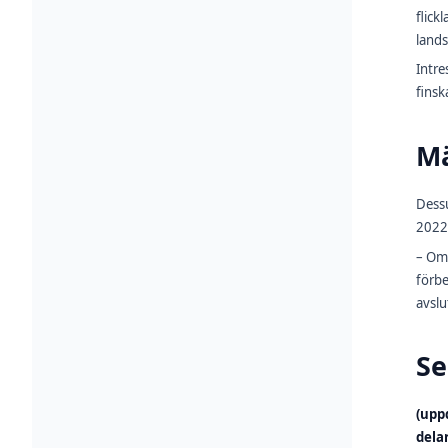
flick
land
Intre
finsk
Mä
Dess
2022
– Omk
förbe
avslu
Se
(upp
dela