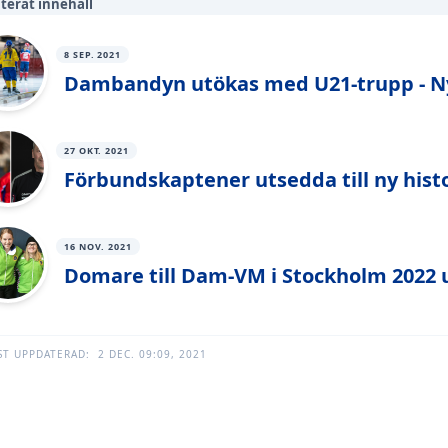
terat innehåll
8 SEP. 2021
Dambandyn utökas med U21-trupp - Nyt
27 OKT. 2021
Förbundskaptener utsedda till ny his
16 NOV. 2021
Domare till Dam-VM i Stockholm 2022 
ST UPPDATERAD:
2 DEC. 09:09, 2021