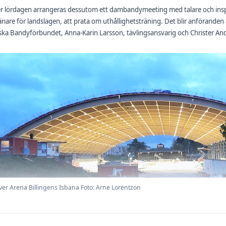
r lördagen arrangeras dessutom ett dambandymeeting med talare och insp
änare för landslagen, att prata om uthållighetsträning. Det blir anföranden
ka Bandyförbundet, Anna-Karin Larsson, tävlingsansvarig och Christer A
ver Arena Billingens Isbana Foto: Arne Lorentzon