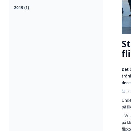
2019 (1)
St
fl
Det 
trän
dece
2
Under
på fl
– Vi 
på k
flick