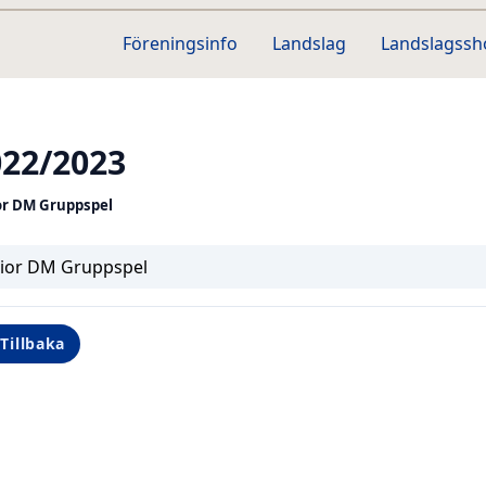
Föreningsinfo
Landslag
Landslagss
022/2023
or DM Gruppspel
nior DM Gruppspel
Tillbaka