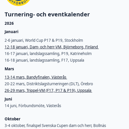
Turnering- och eventkalender
2026
Januari
2-6 januari, World Cup P17 & P19, Stockholm
12-18 januari, Dam- och herr-VM, Björneborg, Finland
16-17 januari, landslagssamling, P19, Katrineholm
16-18 januari, landslagssamling, F17, Uppsala
Mars
13-14 mars, Bandyfinalen, Västerås
20-22 mars, Distriktslagsturneringen (DLT), Örebro
26-29 mars, Trippel-VM (F17, P17 & P19), Uppsala
Juni
14 juni, Förbundsmöte, Västerås
Oktober
3-4 oktober, finalspel Svenska Cupen dam och herr, Bollnäs