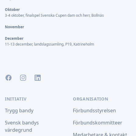
Oktober
3-4 oktober, finalspel Svenska Cupen dam och herr, Bollnäs
November
December
11-13 december, landslagssamling, P19, Katrineholm
Facebook
Instagram
LinkedIn
INITIATIV
ORGANISATION
Trygg bandy
Förbundsstyrelsen
Svensk bandys
Förbundskommitteer
värdegrund
Medarbetare & kontakt