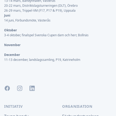
13-14 mars, Bandyfinalen, Västerås
20-22 mars, Distriktslagsturneringen (DLT), Örebro
26-29 mars, Trippel-VM (F17, P17 & P19), Uppsala
Juni
14 juni, Förbundsmöte, Västerås
Oktober
3-4 oktober, finalspel Svenska Cupen dam och herr, Bollnäs
November
December
11-13 december, landslagssamling, P19, Katrineholm
Facebook
Instagram
LinkedIn
INITIATIV
ORGANISATION