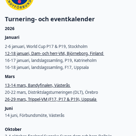
Turnering- och eventkalender
2026
Januari
2-6 januari, World Cup P17 & P19, Stockholm
12-18 januari, Dam- och herr-VM, Björneborg, Finland
16-17 januari, landslagssamling, P19, Katrineholm
16-18 januari, landslagssamling, F17, Uppsala
Mars
13-14 mars, Bandyfinalen, Västerås
20-22 mars, Distriktslagsturneringen (DLT), Örebro
26-29 mars, Trippel-VM (F17, P17 & P19), Uppsala
Juni
14 juni, Förbundsmöte, Västerås
Oktober