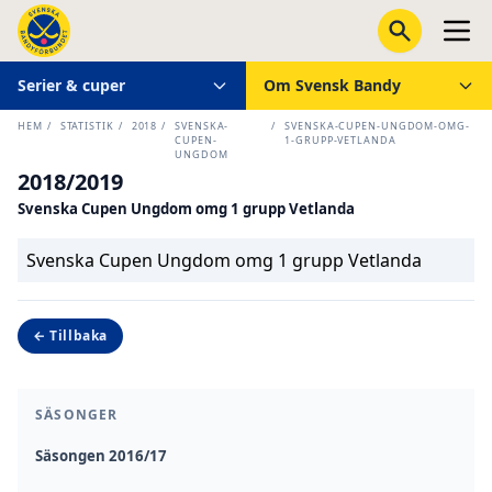
Serier & cuper
Om Svensk Bandy
HEM
/
STATISTIK
/
2018
/
SVENSKA-
/
SVENSKA-CUPEN-UNGDOM-OMG-
CUPEN-
1-GRUPP-VETLANDA
UNGDOM
2018/2019
Svenska Cupen Ungdom omg 1 grupp Vetlanda
Svenska Cupen Ungdom omg 1 grupp Vetlanda
← Tillbaka
SÄSONGER
Säsongen 2016/17