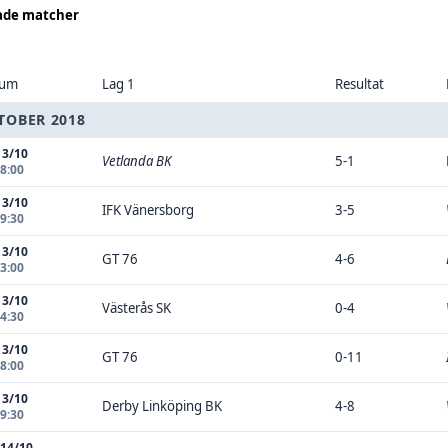
ade matcher
tum
Lag 1
Resultat
TOBER 2018
13/10
Vetlanda BK
5-1
08:00
13/10
IFK Vänersborg
3-5
09:30
13/10
GT 76
4-6
13:00
13/10
Västerås SK
0-4
14:30
13/10
GT 76
0-11
18:00
13/10
Derby Linköping BK
4-8
19:30
 14/10