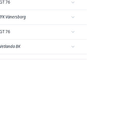
GT 76
IFK Vänersborg
GT 76
Vetlanda BK