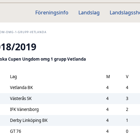
Föreningsinfo
Landslag
Landslagss
OM-OMG-1-GRUPP-VETLANDA
018/2019
ska Cupen Ungdom omg 1 grupp Vetlanda
Lag
M
V
Vetlanda BK
4
4
Västerås SK
4
3
IFK Vänersborg
4
2
Derby Linköping BK
4
1
GT 76
4
0