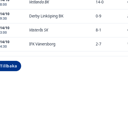
Vetlanda BK
14-0
08:00
 14/10
Derby Linköping BK
0-9
09:30
 14/10
Västerås SK
8-1
13:00
 14/10
IFK Vänersborg
2-7
14:30
Tillbaka