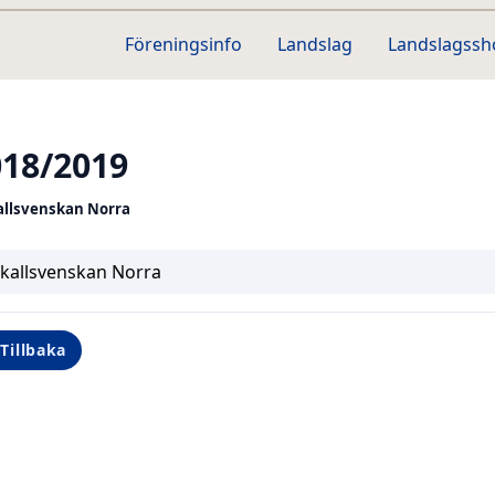
Föreningsinfo
Landslag
Landslagss
018/2019
allsvenskan Norra
jkallsvenskan Norra
Tillbaka