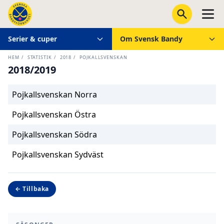
Serier & cuper
Om Svensk Bandy
HEM
/
STATISTIK
/
2018
/
POJKALLSVENSKAN
2018/2019
Pojkallsvenskan Norra
Pojkallsvenskan Östra
Pojkallsvenskan Södra
Pojkallsvenskan Sydväst
← Tillbaka