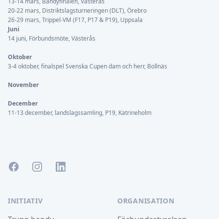
13-14 mars, Bandyfinalen, Västerås
20-22 mars, Distriktslagsturneringen (DLT), Örebro
26-29 mars, Trippel-VM (F17, P17 & P19), Uppsala
Juni
14 juni, Förbundsmöte, Västerås
Oktober
3-4 oktober, finalspel Svenska Cupen dam och herr, Bollnäs
November
December
11-13 december, landslagssamling, P19, Katrineholm
Facebook
Instagram
LinkedIn
INITIATIV
ORGANISATION