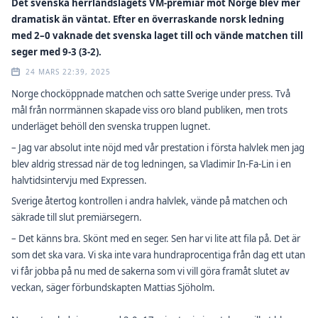
Det svenska herrlandslagets VM-premiär mot Norge blev mer
dramatisk än väntat. Efter en överraskande norsk ledning
med 2–0 vaknade det svenska laget till och vände matchen till
seger med 9-3 (3-2).
24 MARS 22:39, 2025
Norge chocköppnade matchen och satte Sverige under press. Två
mål från norrmännen skapade viss oro bland publiken, men trots
underläget behöll den svenska truppen lugnet.
– Jag var absolut inte nöjd med vår prestation i första halvlek men jag
blev aldrig stressad när de tog ledningen, sa Vladimir In-Fa-Lin i en
halvtidsintervju med Expressen.
Sverige återtog kontrollen i andra halvlek, vände på matchen och
säkrade till slut premiärsegern.
– Det känns bra. Skönt med en seger. Sen har vi lite att fila på. Det är
som det ska vara. Vi ska inte vara hundraprocentiga från dag ett utan
vi får jobba på nu med de sakerna som vi vill göra framåt slutet av
veckan, säger förbundskapten Mattias Sjöholm.