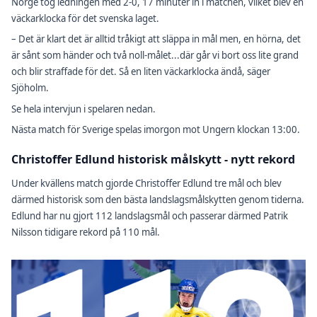
Norge tog ledningen med 2-0, 17 minuter in i matchen, vilket blev en
väckarklocka för det svenska laget.
– Det är klart det är alltid tråkigt att släppa in mål men, en hörna, det
är sånt som händer och två noll-målet...där går vi bort oss lite grand
och blir straffade för det. Så en liten väckarklocka ändå, säger
Sjöholm.
Se hela intervjun i spelaren nedan.
Nästa match för Sverige spelas imorgon mot Ungern klockan 13:00.
Christoffer Edlund historisk målskytt - nytt rekord
Under kvällens match gjorde Christoffer Edlund tre mål och blev
därmed historisk som den bästa landslagsmålskytten genom tiderna.
Edlund har nu gjort 112 landslagsmål och passerar därmed Patrik
Nilsson tidigare rekord på 110 mål.