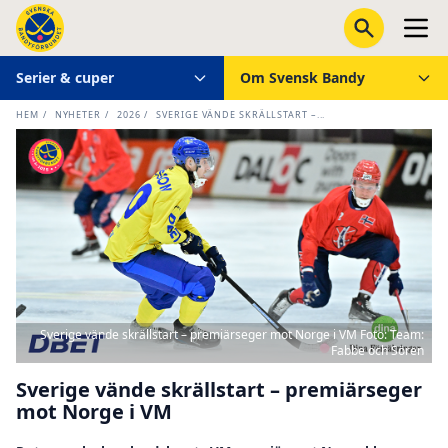
Serier & cuper
Om Svensk Bandy
HEM
/
NYHETER
/
2026
/
SVERIGE VÄNDE SKRÄLLSTART –...
Sverige vände skrällstart – premiärseger mot Norge i VM Foto: Team:
Fabbe och Sören
Sverige vände skrällstart – premiärseger
mot Norge i VM