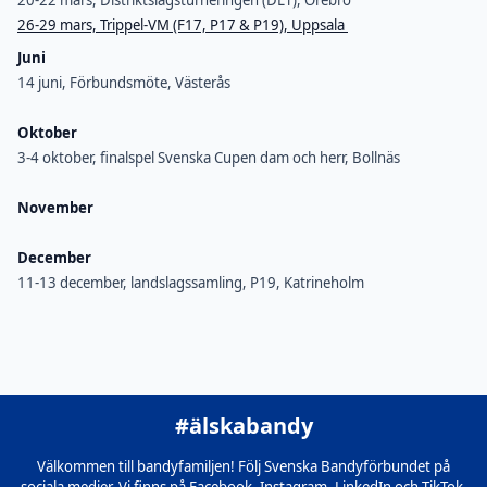
20-22 mars, Distriktslagsturneringen (DLT), Örebro
26-29 mars, Trippel-VM (F17, P17 & P19), Uppsala
Juni
14 juni, Förbundsmöte, Västerås
Oktober
3-4 oktober, finalspel Svenska Cupen dam och herr, Bollnäs
November
December
11-13 december, landslagssamling, P19, Katrineholm
#älskabandy
Välkommen till bandyfamiljen! Följ Svenska Bandyförbundet på