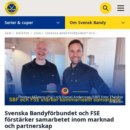
Serier & cuper
Om Svensk Bandy
HEM
/
NYHETER
/
2026
/
SVENSKA BANDYFÖRBUNDET OCH...
Thomas Mårtens (FSE) och Daniel Andersson (SBF) Foto: Therése
Eriksson
Svenska Bandyförbundet och FSE
förstärker samarbetet inom marknad
och partnerskap