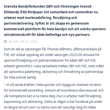
Svenska Bandyförbundet (SBF) och Föreningen Svensk
Elitbandy (FSE) fördjupar sitt samarbete och samordnar nu
arbetet med marknadsföring, försäljning och
partneraktivering. Syftet är att skapa en gemensam
kommersiell plattform för hela bandyn och att stärka sportens
attraktionskraft för både befintliga och nya partners.
30 OKT. 08:25, 2025
Som en del av satsningen får Thomas Mårtens, affärsutvecklare på
FSE, ett utökat uppdrag att under säsongen 2025/26 ansvara för
sponsorförsäljning och partnerrelationer för både SBF och FSE.
Arbetet genomförs i nära samarbete mellan SBF och FSE, med målet
att samordna paketering, aktivering och förvaltning av partnerskap
för hela svensk bandy.
– Vi vill samla kraften i hela sporten och bygga en starkare struktur
för kommersiell utveckling. Genom att koordinera våra resurser och
vår kompetens kan vi ta nästa steg i hur vi arbetar med försäljning,
exponering och aktivering. Detta är något vi har funderat på under
en längre tid och som nu känns som ett naturligt steg för båda