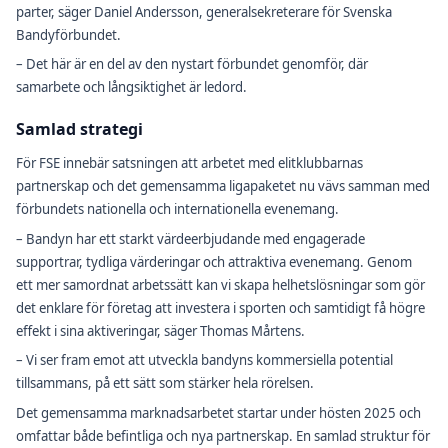
parter, säger Daniel Andersson, generalsekreterare för Svenska
Bandyförbundet.
– Det här är en del av den nystart förbundet genomför, där
samarbete och långsiktighet är ledord.
Samlad strategi
För FSE innebär satsningen att arbetet med elitklubbarnas
partnerskap och det gemensamma ligapaketet nu vävs samman med
förbundets nationella och internationella evenemang.
– Bandyn har ett starkt värdeerbjudande med engagerade
supportrar, tydliga värderingar och attraktiva evenemang. Genom
ett mer samordnat arbetssätt kan vi skapa helhetslösningar som gör
det enklare för företag att investera i sporten och samtidigt få högre
effekt i sina aktiveringar, säger Thomas Mårtens.
– Vi ser fram emot att utveckla bandyns kommersiella potential
tillsammans, på ett sätt som stärker hela rörelsen.
Det gemensamma marknadsarbetet startar under hösten 2025 och
omfattar både befintliga och nya partnerskap. En samlad struktur för