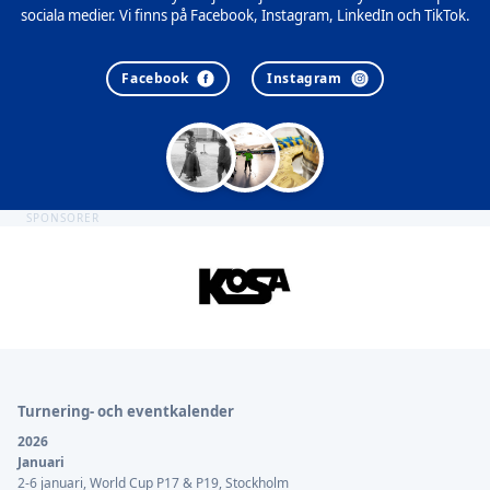
sociala medier. Vi finns på Facebook, Instagram, LinkedIn och TikTok.
Facebook
Instagram
SPONSORER
Sidfot
Turnering- och eventkalender
2026
Januari
2-6 januari, World Cup P17 & P19, Stockholm