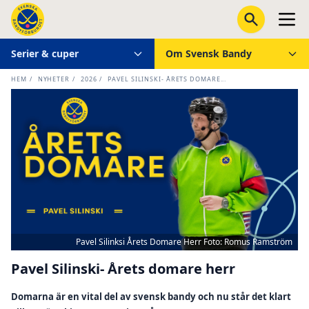
Serier & cuper
Om Svensk Bandy
HEM
/
NYHETER
/
2026
/
PAVEL SILINSKI- ÅRETS DOMARE...
Pavel Silinksi Årets Domare Herr Foto: Romus Ramström
Pavel Silinski- Årets domare herr
Domarna är en vital del av svensk bandy och nu står det klart