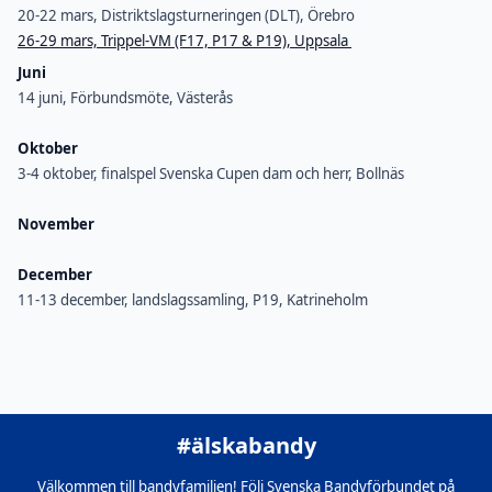
20-22 mars, Distriktslagsturneringen (DLT), Örebro
26-29 mars, Trippel-VM (F17, P17 & P19), Uppsala
Juni
14 juni, Förbundsmöte, Västerås
Oktober
3-4 oktober, finalspel Svenska Cupen dam och herr, Bollnäs
November
December
11-13 december, landslagssamling, P19, Katrineholm
#älskabandy
Välkommen till bandyfamiljen! Följ Svenska Bandyförbundet på