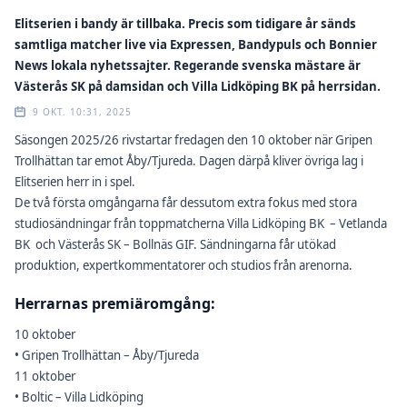
Elitserien i bandy är tillbaka. Precis som tidigare år sänds
samtliga matcher live via Expressen, Bandypuls och Bonnier
News lokala nyhetssajter. Regerande svenska mästare är
Västerås SK på damsidan och Villa Lidköping BK på herrsidan.
9 OKT. 10:31, 2025
Säsongen 2025/26 rivstartar fredagen den 10 oktober när Gripen
Trollhättan tar emot Åby/Tjureda. Dagen därpå kliver övriga lag i
Elitserien herr in i spel.
De två första omgångarna får dessutom extra fokus med stora
studiosändningar från toppmatcherna Villa Lidköping BK – Vetlanda
BK och Västerås SK – Bollnäs GIF. Sändningarna får utökad
produktion, expertkommentatorer och studios från arenorna.
Herrarnas premiäromgång:
10 oktober
• Gripen Trollhättan – Åby/Tjureda
11 oktober
• Boltic – Villa Lidköping