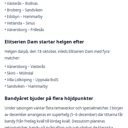
• Västerås – Bollnäs
• Broberg – Sandviken
• Edsbyn – Hammarby
• Vetlanda – Sirius
• Vänersborg – Frillesås
Elitserien Dam startar helgen efter
Helgen därpå, den 18 oktober, inleds Elitserien Dam med fyra
matcher:
• Vänersborg – Västerås
• Skirö – Mölndal
• Villa Lidköping – Uppsala BoIS
• Sandviken – Hammarby
Bandyåret bjuder på flera höjdpunkter
Under säsongen väntar flera temaveckor och specialmatcher. I början
av december arrangeras en superhelg (5–6 december) där tittarna får
bandy från fredag kväll till lördag kväll. Dessutom planeras
retromatcher, bandy på nyårsafton och naturligtvis de klassiska