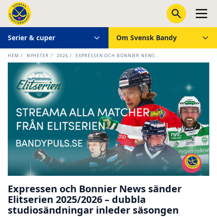
Serier & cuper
Om Svensk Bandy
HEM
/
NYHETER
/
2026
/
EXPRESSEN OCH BONNIER NEWS...
Expressen och Bonnier News sänder
Elitserien 2025/2026 – dubbla
studiosändningar inleder säsongen