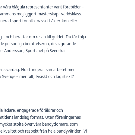
där våra blågula representanter varit förebilder –
lsammans möjliggjort mästerskap i världsklass.
erad sport för alla, oavsett ålder, kön eller
 – och berättar om resan till guldet. Du får följa
 de personliga berättelserna, de avgörande
iel Andersson, Sportchef på Svenska
agens vardag: Hur fungerar samarbetet med
Sverige – mentalt, fysiskt och logistiskt?
ella ledare, engagerade föräldrar och
framtidens landslag formas. Utan föreningarnas
ra mycket stolta över våra bandydomare, som
 kvalitet och respekt från hela bandyvärlden. Vi