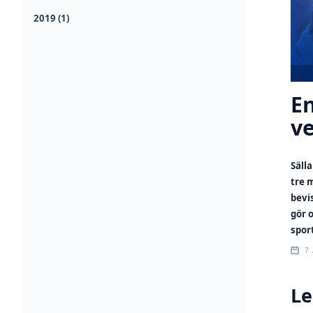
2019 (1)
En
v
Säll
tre 
bevi
gör 
sport
7 
Le