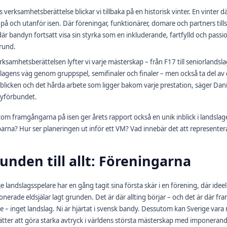
ts verksamhetsberättelse blickar vi tillbaka på en historisk vinter. En vinter 
på och utanför isen. Där föreningar, funktionärer, domare och partners til
är bandyn fortsatt visa sin styrka som en inkluderande, fartfylld och passion
rund.
erksamhetsberättelsen lyfter vi varje mästerskap – från F17 till seniorlandslag
lagens väg genom gruppspel, semifinaler och finaler – men också ta del av
licken och det hårda arbete som ligger bakom varje prestation, säger Dan
yförbundet.
om framgångarna på isen ger årets rapport också en unik inblick i landsl
arna? Hur ser planeringen ut inför ett VM? Vad innebär det att representera 
unden till allt: Föreningarna
je landslagsspelare har en gång tagit sina första skär i en förening, där ide
onerade eldsjälar lagt grunden. Det är där allting börjar – och det är där 
e – inget landslag. Ni är hjärtat i svensk bandy. Dessutom kan Sverige va
ätter att göra starka avtryck i världens största mästerskap med imponerande