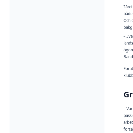
I åre
både 
Och d
bakg
– I v
lands
ögonb
Band
Förut
klubb
Gr
– Var
passi
arbet
forts