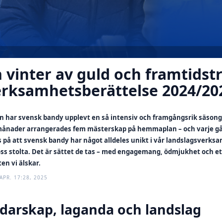
 vinter av guld och framtidstr
erksamhetsberättelse 2024/20
an har svensk bandy upplevt en så intensiv och framgångsrik säson
månader arrangerades fem mästerskap på hemmaplan – och varje gån
s på att svensk bandy har något alldeles unikt i vår landslagsverks
oss stolta. Det är sättet de tas – med engagemang, ödmjukhet och et
en vi älskar.
APR. 17:28, 2025
darskap, laganda och landslag