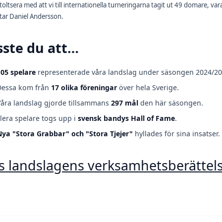
toltsera med att vi till internationella turneringarna tagit ut 49 domare, va
tar Daniel Andersson.
sste du att…
105
spelare
representerade våra landslag under säsongen 2024/20
Dessa kom från
17 olika föreningar
över hela Sverige.
åra landslag gjorde tillsammans
297 mål
den här säsongen.
lera spelare togs upp i
svensk bandys Hall of Fame
.
ya "Stora Grabbar" och "Stora Tjejer"
hyllades för sina insatser.
s landslagens verksamhetsberättels