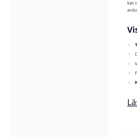
kan s
avslu
Vi
V
F
N
Lä