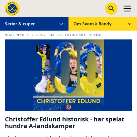
Serier & cuper
Om Svensk Bandy
HEM
/
NYHETER
/
2026
/
CHRISTOFFER EDLUND HISTORISK...
Christoffer Edlund historisk - har spelat
hundra A-landskamper