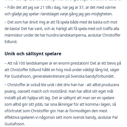
– Från det att jag var 21 tills i dag, när jag är 37, är det med värme
och glädje jag spelar i landslaget varje gång jag ges möjligheten.
– Det som har drivit mig är att få spela både med de bästa och mot
de bästa! Det har varit, och är, härligt att få spela med och träffa alla
människor under de här hundra landskamperna, avslutar Christoffer
Edlund.
Unik och sällsynt spelare
– Att nå 100 landskamper är en enorm prestation! Det är ett bevis på
att Christoffer Edlund hållit en hög nivå under väldigt lång tid, säger
Pär Gustafsson, generalsekreterare på Svenska bandyförbundet.
– Christoffer är också lite unik i det driv han har - att alltid producera
poäng, oavsett match och motstånd. Han har alltid sitt eget mål
inställt på att hjälpa sitt lag. Det är sällsynt att man ser en spelare
som alltid gör sitt jobb, tar sina åkningar för att komma i lägen, så
oförtrutet som Christoffer gör. Han är förmodligen den mest
effektiva spelaren vi någonsin sett inom svensk bandy, avslutar Pär
Gustafsson.