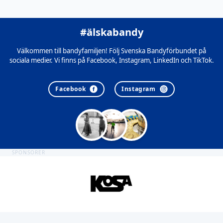
#älskabandy
Välkommen till bandyfamiljen! Följ Svenska Bandyförbundet på
sociala medier. Vi finns på Facebook, Instagram, LinkedIn och TikTok.
Facebook
Instagram
SPONSORER
Sidfot