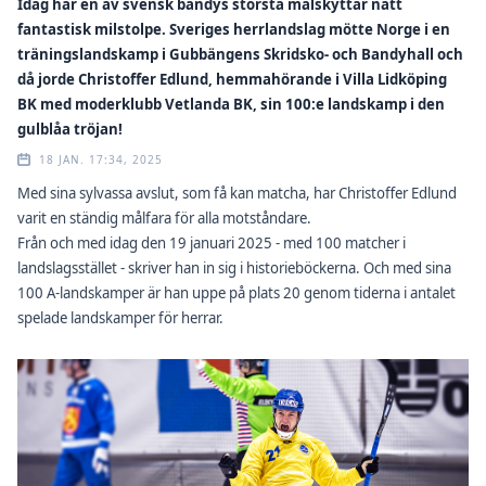
Idag har en av svensk bandys största målskyttar nått
fantastisk milstolpe. Sveriges herrlandslag mötte Norge i en
träningslandskamp i Gubbängens Skridsko- och Bandyhall och
då jorde Christoffer Edlund, hemmahörande i Villa Lidköping
BK med moderklubb Vetlanda BK, sin 100:e landskamp i den
gulblåa tröjan!
18 JAN. 17:34, 2025
Med sina sylvassa avslut, som få kan matcha, har Christoffer Edlund
varit en ständig målfara för alla motståndare.
Från och med idag den 19 januari 2025 - med 100 matcher i
landslagsstället - skriver han in sig i historieböckerna. Och med sina
100 A-landskamper är han uppe på plats 20 genom tiderna i antalet
spelade landskamper för herrar.