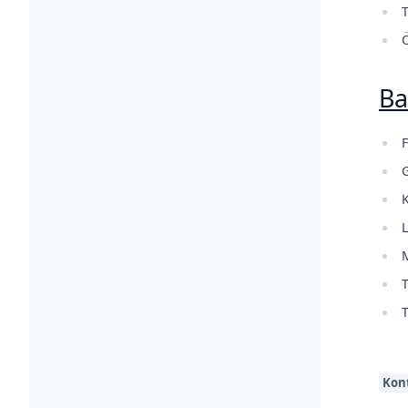
T
Ba
F
K
L
T
Kon