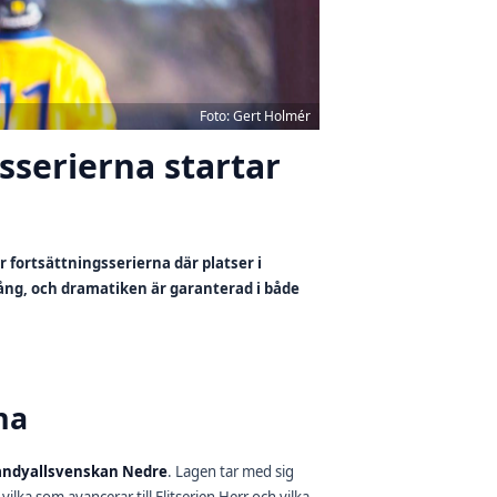
Foto: Gert Holmér
sserierna startar
fortsättningsserierna där platser i
 gång, och dramatiken är garanterad i både
na
andyallsvenskan Nedre
. Lagen tar med sig