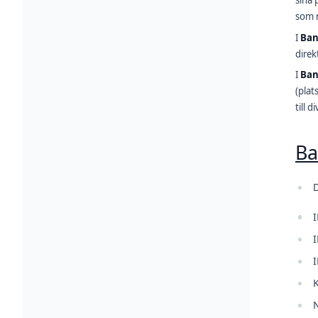
sina 
som ri
I
Ban
direk
I
Ban
(plat
till d
Ba
D
I
I
I
N