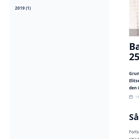
2019 (1)
Ba
25
Grun
Elit
den 
16
Så
Forts