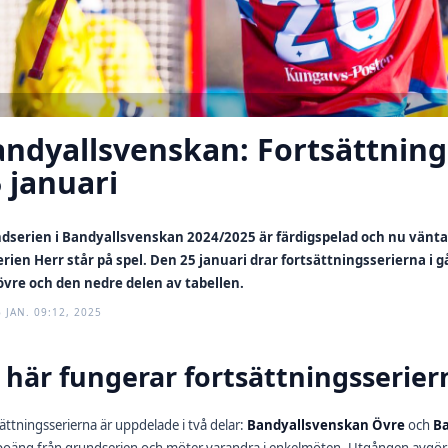
ndyallsvenskan: Fortsättning
 januari
dserien i Bandyallsvenskan 2024/2025 är färdigspelad och nu väntar 
serien Herr står på spel. Den 25 januari drar fortsättningsserierna i
övre och den nedre delen av tabellen.
 JAN. 09:12, 2025
 här fungerar fortsättningsserier
ättningsserierna är uppdelade i två delar:
Bandyallsvenskan Övre
och
B