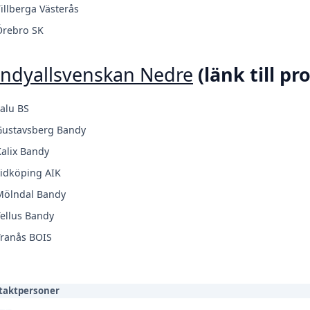
illberga Västerås
Örebro SK
ndyallsvenskan Nedre
(länk till pr
alu BS
Gustavsberg Bandy
alix Bandy
idköping AIK
Mölndal Bandy
ellus Bandy
Tranås BOIS
taktpersoner