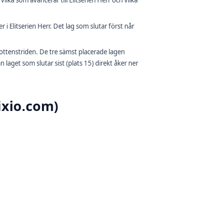
ka som avancerar till Elitserien Herr och vilka
 i Elitserien Herr. Det lag som slutar först når
bottenstriden. De tre sämst placerade lagen
 laget som slutar sist (plats 15) direkt åker ner
fixio.com)