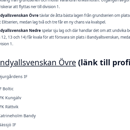
poäng från grundserien och möter varandra i enkelmöten. Utgången avgör vil
skerar att flyttas ner till division 1.
dyallsvenskan Övre
tävlar de åtta bästa lagen från grundserien om platser
t Elitserien, medan lag två och tre får en ny chans via kvalspel.
dyallsvenskan Nedre
spelar sju lag och där handlar det om att undvika 
s 12, 13 och 14) får kvala för att försvara sin plats i Bandyallsvenskan, medan
ivision 1.
ndyallsvenskan Övre
(länk till pro
jurgårdens IF
F Boltic
FK Kungälv
FK Rättvik
Katrineholm Bandy
ässjö IF