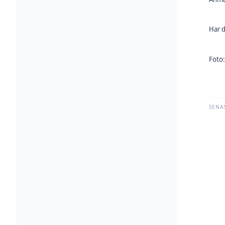
Har 
Foto
SENA