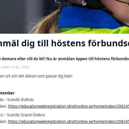
nmäl dig till höstens förbun
u domare eller vill du bli? Nu är anmälan öppen till höstens förbund
5 JUNI 14:46, 2025
den ort och det datum som passar dig bäst:
ptember
äs – Scandic Bollnäs
lan:
https://educationwebregistration.idrottonline.se/home/index/20824
ro – Scandic Grand Örebro
lan:
https://educationwebregistration.idrottonline.se/home/index/20824