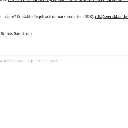
du frågor? Kontakta Regel- och domarkommittén (RDK):
rdk@svenskbandy.
: Romus Ramström
ST UPPDATERAD:
4 JULI 16:30, 2025