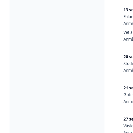
13 s
Falun
Anmä
Vetl
Anmä
20 s
Stock
Anmä
21 s
Göteb
Anmä
27 s
Väste
Anmä