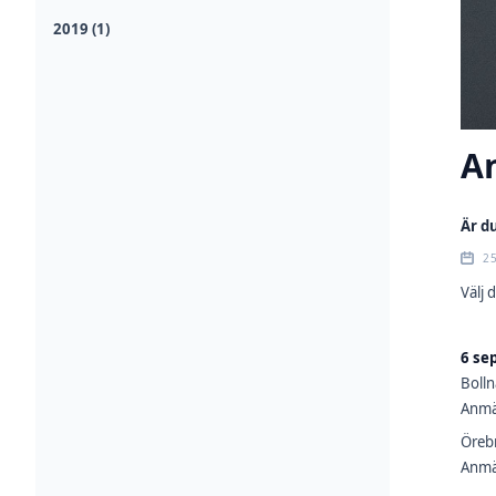
2019 (1)
A
Är d
2
Välj 
6 se
Bolln
Anmä
Öreb
Anmä