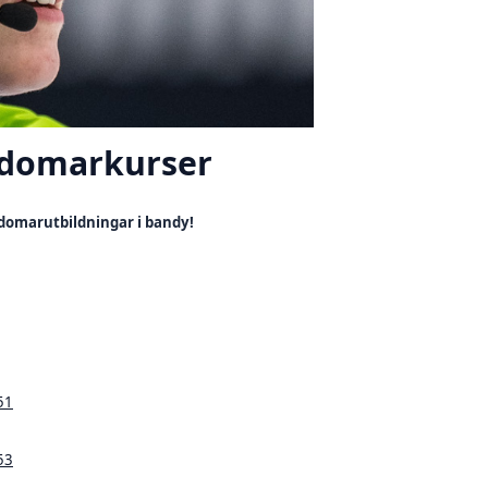
dsdomarkurser
sdomarutbildningar i bandy!
51
53