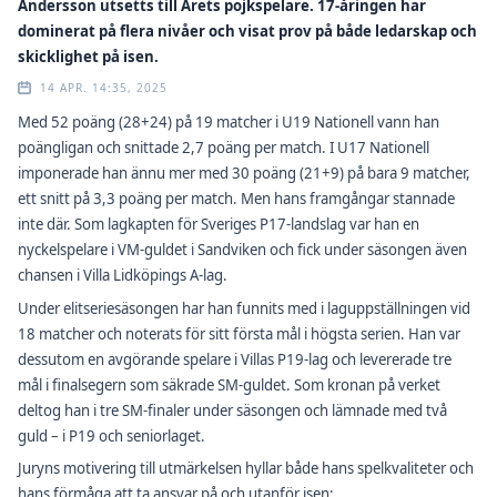
Andersson utsetts till Årets pojkspelare. 17-åringen har
dominerat på flera nivåer och visat prov på både ledarskap och
skicklighet på isen.
14 APR. 14:35, 2025
Med 52 poäng (28+24) på 19 matcher i U19 Nationell vann han
poängligan och snittade 2,7 poäng per match. I U17 Nationell
imponerade han ännu mer med 30 poäng (21+9) på bara 9 matcher,
ett snitt på 3,3 poäng per match. Men hans framgångar stannade
inte där. Som lagkapten för Sveriges P17-landslag var han en
nyckelspelare i VM-guldet i Sandviken och fick under säsongen även
chansen i Villa Lidköpings A-lag.
Under elitseriesäsongen har han funnits med i laguppställningen vid
18 matcher och noterats för sitt första mål i högsta serien. Han var
dessutom en avgörande spelare i Villas P19-lag och levererade tre
mål i finalsegern som säkrade SM-guldet. Som kronan på verket
deltog han i tre SM-finaler under säsongen och lämnade med två
guld – i P19 och seniorlaget.
Juryns motivering till utmärkelsen hyllar både hans spelkvaliteter och
hans förmåga att ta ansvar på och utanför isen: