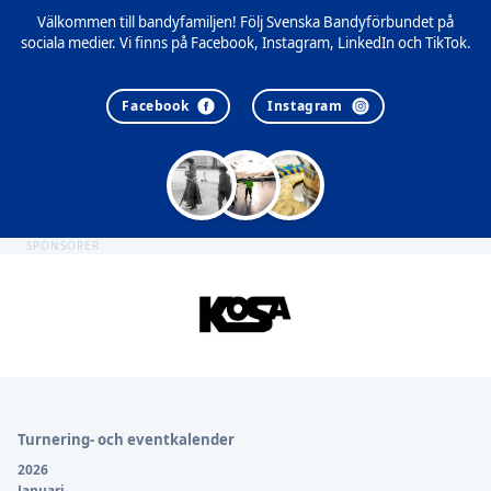
Välkommen till bandyfamiljen! Följ Svenska Bandyförbundet på
sociala medier. Vi finns på Facebook, Instagram, LinkedIn och TikTok.
Facebook
Instagram
SPONSORER
Sidfot
Turnering- och eventkalender
2026
Januari