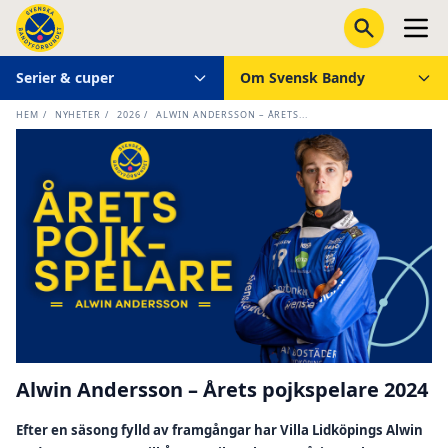
Serier & cuper
Om Svensk Bandy
HEM
/
NYHETER
/
2026
/
ALWIN ANDERSSON – ÅRETS...
Alwin Andersson – Årets pojkspelare 2024
Efter en säsong fylld av framgångar har Villa Lidköpings Alwin