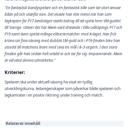
"En fantastisk bandyspelare och en fantastisk kille som tar stort ansvar
både på och utanför isen. Det visade han inte minst när han som
lagkapten för P17-landslaget starkt bidrog till att spela hem VM-guldet
till Sverige. Utöver det har Alwin varit drivande i Villa Lidköpings P17 och
P19 samt även spelat många elitseriematcher med A-laget. Han fick
kröna sin fina säsong med dubbla SM-guld och i P19-finalen blev han
utsedd till matchens lirare med sina tre mål i 8–3-segern. I den stora
finalen går han sedan helt orädd in och tar för sig. Imponerande. Alwin
är väl värd denna utmärkelse."
Kriterier:
Spelaren ska under aktuell säsong ha visat en tydlig
utvecklingskurva, ledaregenskaper som påverkar både spelaren och
lagkamrater i en positiv riktning under träning och match.
Relaterat innehåll