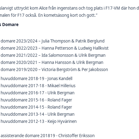
 slarvigt uttryckt kom Alice från ingenstans och tog plats i F17-VM där hon
nalen för F17 också. En kometsäsong kort och gott.”
s Domare
s domare 2023/2024 – Julia Thompson & Patrik Berglund
s domare 2022/2023 – Hanna Petterson & Ludwig Hallkvist
s domare 2021/2022 – Ida Salomonsson & Ulrik Bergman
s domare 2020/2021 – Hanna Hansson & Ulrik Bergman
s domare 2019/2020 – Victoria Bergström & Per Jakobsson
s huvuddomare 2018-19 - Jonas Kandell
 huvuddomare 2017-18 - Mikael Hillerius
s huvuddomare 2016-17 - Ulrik Bergman
s huvuddomare 2015-16 - Roland Fager
s huvuddomare 2014-15 - Roland Fager
s huvuddomare 2013-14 - Ulrik Bergman
s huvuddomare 2012-13 - Keijo Hyvärinen
 assisterande domare 201819 - Christoffer Eriksson