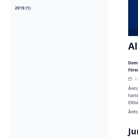
2019 (1)
Al
Doma
Före
2
Årets
hante
Elit
Årets
Ju