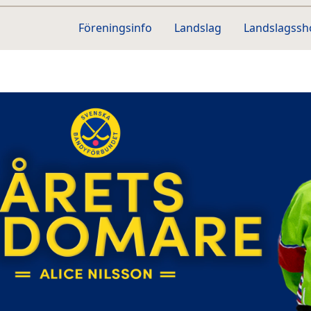
Föreningsinfo
Landslag
Landslagss