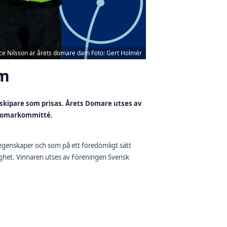
ice Nilsson är årets domare dam Foto: Gert Holmér
am
tskipare som prisas. Årets Domare utses av
 Domarkommitté.
regenskaper och som på ett föredömligt sätt
ghet. Vinnaren utses av Föreningen Svensk