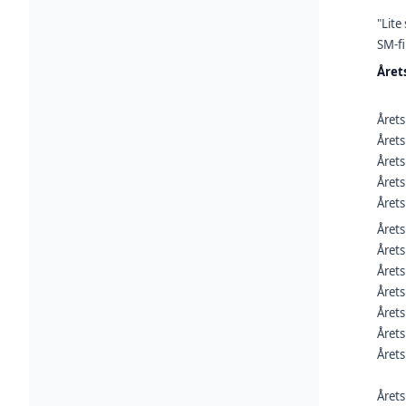
"Lite
SM-fi
Året
Året
Året
Året
Året
Året
Året
Årets
Året
Året
Året
Året
Året
Årets