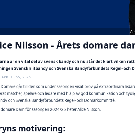
Al
ice Nilsson - Årets domare d
rna är en vital del av svensk bandy och nu står det klart vilken rät
ningen Svensk Elitbandy och Svenska Bandyförbundets Regel- och
2 APR. 10:55, 2025
 Domare går till den som under säsongen visat prov på extraordinära leda
rat matcher, spelare och ledare med hjälp av god kommunikation och tydli
bandy och Svenska Bandyförbundets Regel- och Domarkommitté.
 domare Dam för säsongen 2024/25 heter Alice Nilsson.
ryns motivering: