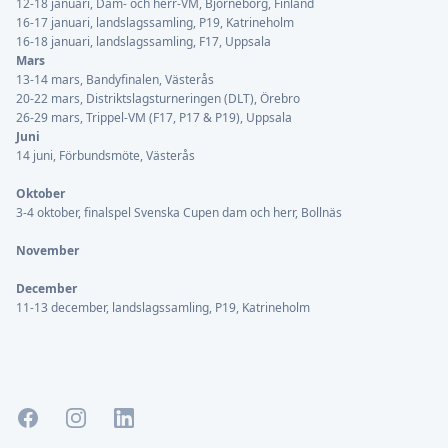
12-18 januari, Dam- och herr-VM, Björneborg, Finland
16-17 januari, landslagssamling, P19, Katrineholm
16-18 januari, landslagssamling, F17, Uppsala
Mars
13-14 mars, Bandyfinalen, Västerås
20-22 mars, Distriktslagsturneringen (DLT), Örebro
26-29 mars, Trippel-VM (F17, P17 & P19), Uppsala
Juni
14 juni, Förbundsmöte, Västerås
Oktober
3-4 oktober, finalspel Svenska Cupen dam och herr, Bollnäs
November
December
11-13 december, landslagssamling, P19, Katrineholm
Facebook
Instagram
LinkedIn