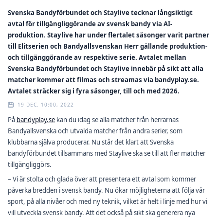
Svenska Bandyförbundet och Staylive tecknar långsiktigt
avtal för tillgängliggörande av svensk bandy via AI-
produktion. Staylive har under flertalet säsonger varit partner
till Elitserien och Bandyallsvenskan Herr gällande produktion-
och tillgänggörande av respektive serie. Avtalet mellan
Svenska Bandyförbundet och Staylive innebär på sikt att alla
matcher kommer att filmas och streamas via bandyplay.se.
Avtalet sträcker sig i fyra säsonger, till och med 2026.
19 DEC. 10:00, 2022
På
bandyplay.se
kan du idag se alla matcher från herrarnas
Bandyallsvenska och utvalda matcher från andra serier, som
klubbarna själva producerar. Nu står det klart att Svenska
bandyförbundet tillsammans med Staylive ska se till att fler matcher
tillgängliggörs.
– Vi är stolta och glada över att presentera ett avtal som kommer
påverka bredden i svensk bandy. Nu ökar möjligheterna att följa vår
sport, på alla nivåer och med ny teknik, vilket är helt i linje med hur vi
vill utveckla svensk bandy. Att det också på sikt ska generera nya