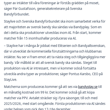
typer av intäkter till våra föreningar är förstås grädden på moset,
säger Pär Gustafsson, generalsekreterare på Svenska
Bandyförbundet.
Staylive och Svenska Bandyförbundet ska inom samarbetet verka för
att majoriteten av svensk bandy ska sändas via Bandyplay. Som en
del i detta ska produktioner utvecklas inom AI. Från start, kommer
matcher från 15 inomhushallar produceras via AI.
– Staylive har i många år jobbat med Elitserien och Bandyallsvenskan,
där vi utvecklat de kommersiella förutsättningarna och klubbarnas
intäkter. Nu ser vi fram emot att ta nästa steg och tillgängliggöra mer
bandy. Vår målbild är att all svensk bandy ska sändas. Steget till
produktion via AI är intressant, men vi kommer också fortsätta
utveckla andra typer av produktioner, säger Pontus Karsbo, CEO på
StayLive.
Matcherna som produceras kommer gå att ses via
bandyplay.se
till
en månatlig kostnad om 99 kr. Det kommer också gå att köpa
matcher via PPV. Avtalet sträcker sig i fyra säsonger, till och med
2025/2026, med start omgående. Första produktionen via AI sändes
under helgen som gick den 17-18e december.