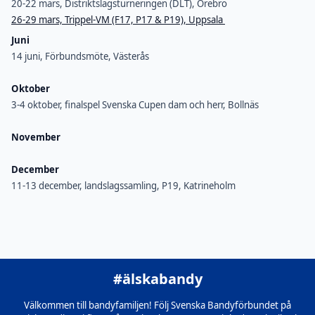
20-22 mars, Distriktslagsturneringen (DLT), Örebro
26-29 mars, Trippel-VM (F17, P17 & P19), Uppsala
Juni
14 juni, Förbundsmöte, Västerås
Oktober
3-4 oktober, finalspel Svenska Cupen dam och herr, Bollnäs
November
December
11-13 december, landslagssamling, P19, Katrineholm
#älskabandy
Välkommen till bandyfamiljen! Följ Svenska Bandyförbundet på