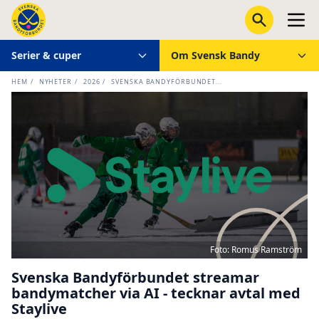
Serier & cuper
Om Svensk Bandy
HEM
/
NYHETER
/
2026
/
SVENSKA BANDYFÖRBUNDET...
Foto: Romus Ramström
Svenska Bandyförbundet streamar
bandymatcher via AI - tecknar avtal med
Staylive