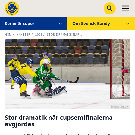
Serier & cuper
Om Svensk Bandy
HEM
/
NYHETER
/
2026
/
STOR DRAMATIK NÄR...
Stor dramatik när cupsemifinalerna
avgjordes