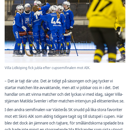
Villa Lidköping fick jubla efter cupsemifinalen mot AIK.
– Det är tajt där ute. Det är tidigt på säsongen och jag tycker vi
startar matchen lite avvaktande, men att vi jobbar oss in i det. Det
handlar om att vinna matcher och det lyckas vi med idag, säger Villa-
stjärnan Matilda Svenler i efter-matchen-intervjun på elitserienlive.se.
I den andra semifinalen var Västerås SK snudd på lika stora favoriter
mot ett Skirö AIK som aldrig tidigare tagit sig till slutspel i cupen. Här
blev det dock än jämnare och tajtare, för småländskorna spelade bra
och hade inte minst en storspelande Ida Blickander som sista utpost.