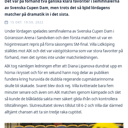
Det var på förhand två ganska klara favoriter i semifinalerna
av Svenska Cupen Dam, men trots det så bjöd lördagens
matcher på dramatik in i det sista.
15 OKT. 19:59, 2022
Under lördagen spelades semifinalerna av Svenska Cupen Dam i
Göransson Arena i Sandviken och den första matchen ut var en
högintressant repris på förra säsongens SM-final. Villa Lidköping
ställdes mot AIK och det var västgötskorna som var stora favoriter på
förhand, men det syntes inte under matchinledningen.
AIK tog nämligen ledningen efter att Diana Lipanova dundrat upp en
hörna i krysset och för en sekund hann nog delar av publiken
fundera kring huruvida de dubbla regerande cupmästarinnorna
skulle bli skakade. Svaret blev dock nej. Villa kvitterade bara fem
minuter senare och även om AIK matchen igenom kämpade och slet
så kunde de blåklädda sakta men säkert glida ifrån och kontrollera
tillställningen. Slutresultatet skrevs tillslut till 6-2 och Villa där därmed
alltjämt chansen att ta sin tredje raka cuptitel.