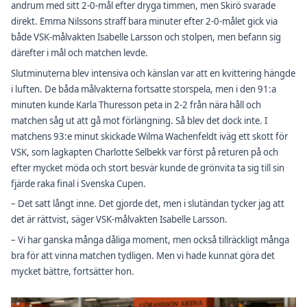
andrum med sitt 2-0-mål efter dryga timmen, men Skirö svarade
direkt. Emma Nilssons straff bara minuter efter 2-0-målet gick via
både VSK-målvakten Isabelle Larsson och stolpen, men befann sig
därefter i mål och matchen levde.
Slutminuterna blev intensiva och känslan var att en kvittering hängde
i luften. De båda målvakterna fortsatte storspela, men i den 91:a
minuten kunde Karla Thuresson peta in 2-2 från nära håll och
matchen såg ut att gå mot förlängning. Så blev det dock inte. I
matchens 93:e minut skickade Wilma Wachenfeldt iväg ett skott för
VSK, som lagkapten Charlotte Selbekk var först på returen på och
efter mycket möda och stort besvär kunde de grönvita ta sig till sin
fjärde raka final i Svenska Cupen.
– Det satt långt inne. Det gjorde det, men i slutändan tycker jag att
det är rättvist, säger VSK-målvakten Isabelle Larsson.
– Vi har ganska många dåliga moment, men också tillräckligt många
bra för att vinna matchen tydligen. Men vi hade kunnat göra det
mycket bättre, fortsätter hon.