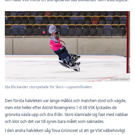
Ida Blickander storspelade för Skirö i cupsemifinalen.
Den första halvleken var länge mållös och matchen stod och vägde,
men inte heller efter Astrid Rosengrens 1-0 till VSK lyckades de
grönvita växla upp och dra ifrån. Skirö klamrade sig fast med näbbar
och klor och det var till synes bara målet som saknades.
I den andra halvleken såg Tova Grönoset ut att ge VSK välbehövligt