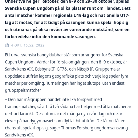
Under två helger i oktober, den 8–9 och 29–30 oktober, spelas
Svenska Cupen Ungdom på olika platser runt om i landet. I ett
antal matcher kommer regionala U19-lag och nationella U17-
lag att mötas, för att tidigt på säsongen kunna spela ihop sig
och utmanas på olika nivåer av varierande motstånd, som en
förberedelse inför den kommande säsongen.
4 OKT. 15:52, 2022
Ett urval svenska bandyklubbar står som arrangörer för Svenska
Cupen Ungdom. Värdar för första omgången, den 8–9 oktober, är
Sandvikens AIK, Edsbyns IF, GT76, och Nässjö IF. Grupperna är
uppdelade utifrån lagens geografiska plats och varje lag spelar fyra
matcher per omgång. Turneringen har inget slutspel utan endast
gruppspelsmatcher.
– Den här målgruppen har det inte lika förspänt med
träningsmatcher, så att få två sådana här helger med åtta matcher är
oerhört lärorikt. Dessutom är det många nya i vårt lag och de är
elever på bandygymnasiet som flyttat hit utifrån. De får nu får en
chans att spela ihop sig, säger Thomas Forsberg ungdomsansvarig
Sandvikens AIK.