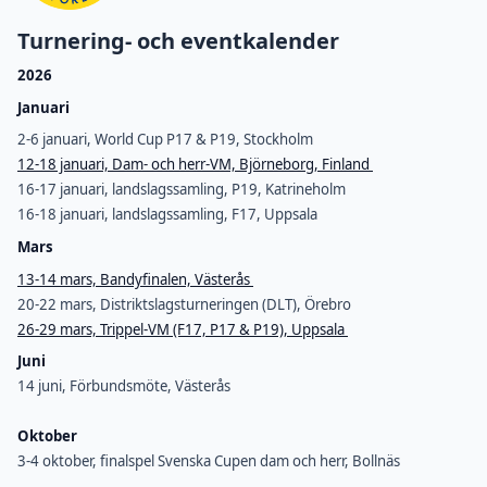
Turnering- och eventkalender
2026
Januari
2-6 januari, World Cup P17 & P19, Stockholm
12-18 januari, Dam- och herr-VM, Björneborg, Finland
16-17 januari, landslagssamling, P19, Katrineholm
16-18 januari, landslagssamling, F17, Uppsala
Mars
13-14 mars, Bandyfinalen, Västerås
20-22 mars, Distriktslagsturneringen (DLT), Örebro
26-29 mars, Trippel-VM (F17, P17 & P19), Uppsala
Juni
14 juni, Förbundsmöte, Västerås
Oktober
3-4 oktober, finalspel Svenska Cupen dam och herr, Bollnäs