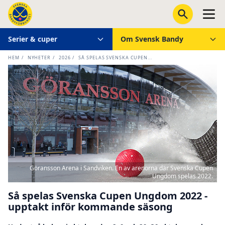
Serier & cuper
Om Svensk Bandy
HEM
/
NYHETER
/
2026
/
SÅ SPELAS SVENSKA CUPEN...
Göransson Arena i Sandviken. En av arenorna där Svenska Cupen
Ungdom spelas 2022.
Så spelas Svenska Cupen Ungdom 2022 -
upptakt inför kommande säsong