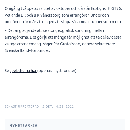
Omgång två spelas i slutet av oktober och då står Edsbyns IF, GT76,
Vetlanda BK och IFK Vänersborg som arrangörer. Under den
omgången är målsättningen att skapa så jämna grupper som möjligt.
– Det är glädjande att se stor geografisk spridning mellan
arrangörerna. Det gör ju att många får möjlighet att ta del av dessa
viktiga arrangemang, säger Pär Gustafsson, generalsekreterare
Svenska Bandyförbundet.
Se
spelschema här
(öppnas i nytt fönster).
SENAST UPPDATERAD:
5 OKT. 14:38, 2022
NYHETSARKIV