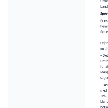
Utmär
bandy
Spor
Prins
hemla
fick 
Örjan
insti
– Det
Det b
för a
Marg
säger
– Det
med k
TV4 (
bland
börja