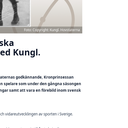
Foto: Copyright: Kungl. Hovstaterna
nska
ed Kungl.
staternas godkännande, Kronprinsessan
l den spelare som under den gångna säsongen
ångar samt att vara en förebild inom svensk
ch vidareutvecklingen av sporten i Sverige.