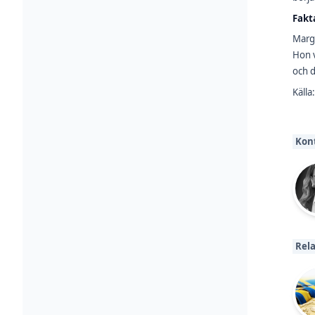
Fakt
Marga
Hon v
och d
Källa
Kon
Rela