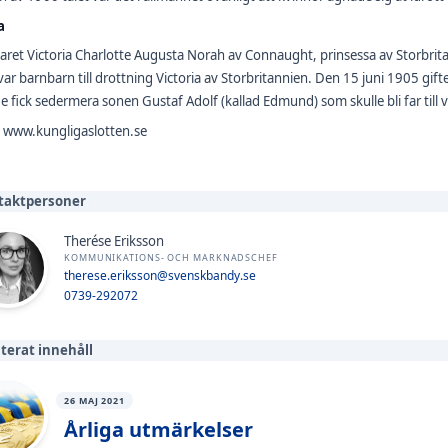
a
ret Victoria Charlotte Augusta Norah av Connaught, prinsessa av Storbrita
ar barnbarn till drottning Victoria av Storbritannien. Den 15 juni 1905 gi
e fick sedermera sonen Gustaf Adolf (kallad Edmund) som skulle bli far till
: www.kungligaslotten.se
taktpersoner
Therése Eriksson
KOMMUNIKATIONS- OCH MARKNADSCHEF
therese.eriksson@svenskbandy.se
0739-292072
terat innehåll
26 MAJ 2021
Årliga utmärkelser