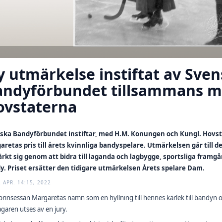
 utmärkelse instiftat av Sve
andyförbundet tillsammans m
ovstaterna
ska Bandyförbundet instiftar, med H.M. Konungen och Kungl. Hov
aretas pris till årets kvinnliga bandyspelare. Utmärkelsen går til
rkt sig genom att bidra till laganda och lagbygge, sportsliga framg
y. Priset ersätter den tidigare utmärkelsen Årets spelare Dam.
2 APR. 14:15, 2022
rinsessan Margaretas namn som en hyllning till hennes kärlek till bandyn o
agaren utses av en jury.