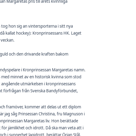
 Margaretas pris till årets kvinnliga
og hon sig an vintersporterna i sitt nya
då kallat hockey): Kronprinsessans HK. Laget
i veckan.
-guld och den drivande kraften bakom
ga bandyspelare i Kronprinsessan Margaretas namn.
s med minnet av en historisk kvinna som stod
hovet angående utmärkelsen i kronprinsessans
t förfrågan från Svenska Bandyförbundet,
, och framöver, kommer att delas ut ett diplom
är jag såg Prinsessan Christina, fru Magnuson i
onprinsessan Margaretas liv. Hon berättade
för jämlikhet och idrott. Då ska man veta att i
och i synnerhet lagidrott, berättar Örjan Stål.