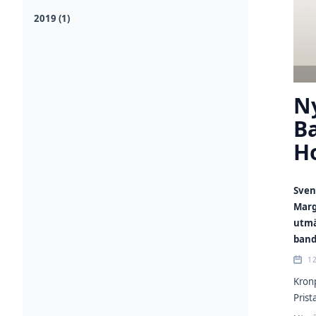
2019 (1)
Ny
B
H
Sven
Marg
utmä
band
1
Kronp
Prist