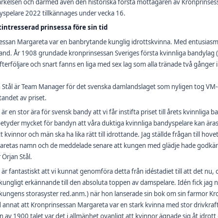
kelsen och därmed även den historiska första mottagaren av Kronprinsessan
spelare 2022 tillkännages under vecka 16.
tintresserad prinsessa före sin tid
essan Margareta var en banbrytande kunglig idrottskvinna. Med entusiasm t
nd. År 1908 grundade kronprinsessan Sveriges första kvinnliga bandylag (
efterföljare och snart fanns en liga med sex lag som alla tränade två gånger 
 Stål är Team Manager för det svenska damlandslaget som nyligen tog VM
ftandet av priset.
 är en stor ära för svensk bandy att vi får instifta priset till årets kvinnli
etyder mycket för bandyn att våra duktiga kvinnliga bandyspelare kan ära
tt kvinnor och män ska ha lika rätt till idrottande. Jag ställde frågan till 
aretas namn och de meddelade senare att kungen med glädje hade godkän
 Örjan Stål.
 är fantastiskt att vi kunnat genomföra detta från idéstadiet till att det nu
ungligt erkännande till den absoluta toppen av damspelare. Idén fick jag n
kungens storasyster red.anm.) när hon lanserade sin bok om sin farmor Kr
 annat att Kronprinsessan Margareta var en stark kvinna med stor drivkraft 
n av 1900 talet var det i allmänhet ovanligt att kvinnor ägnade sig åt idrott 