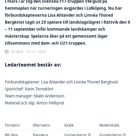
I mars i år tog den svenska F17-truppen VM-guld på
hemmaplan när turneringen avgjordes i Lidköping. Nu har
förbundskaptenerna Lisa Ahlander och Linnéa Thored
Bergkvist tagit ut 25 spelare till landslagslägret i Rättvik den 9
– 11 september inför kommande landskamper och
mästerskap. Spelarna åker på ett gemensamt läger
tillsammans med dam- och U21-truppen.
30 AUG. 15:15, 2022
Ledarteamet består av:
Förbundskaptener: Lisa Ahlander och Linnéa Thored Bergkvist
Sportchef: Karin Torneklint
Team manager: Malin Andersson
Material och slip: Anton Hellqvist
Förnamn
Efternamn
Klubb
Moderklubb
MV Alva
Barvaeus
Gustavsbergs IF
Gustavsbergs IF