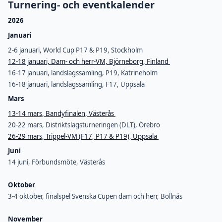
Turnering- och eventkalender
2026
Januari
2-6 januari, World Cup P17 & P19, Stockholm
12-18 januari, Dam- och herr-VM, Björneborg, Finland
16-17 januari, landslagssamling, P19, Katrineholm
16-18 januari, landslagssamling, F17, Uppsala
Mars
13-14 mars, Bandyfinalen, Västerås
20-22 mars, Distriktslagsturneringen (DLT), Örebro
26-29 mars, Trippel-VM (F17, P17 & P19), Uppsala
Juni
14 juni, Förbundsmöte, Västerås
Oktober
3-4 oktober, finalspel Svenska Cupen dam och herr, Bollnäs
November