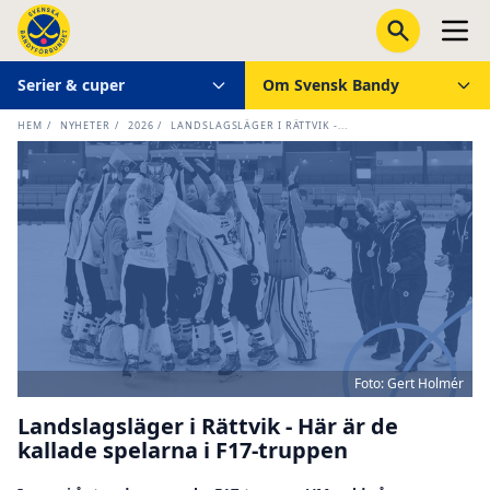
Serier & cuper
Om Svensk Bandy
HEM
/
NYHETER
/
2026
/
LANDSLAGSLÄGER I RÄTTVIK -...
Foto: Gert Holmér
Landslagsläger i Rättvik - Här är de
kallade spelarna i F17-truppen