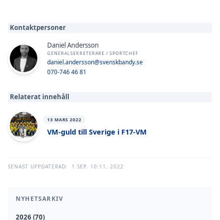
Kontaktpersoner
Daniel Andersson
GENERALSEKRETERARE / SPORTCHEF
daniel.andersson@svenskbandy.se
070-746 46 81
Relaterat innehåll
13 MARS 2022
VM-guld till Sverige i F17-VM
SENAST UPPDATERAD:
1 SEP. 10:11, 2022
NYHETSARKIV
2026 (70)