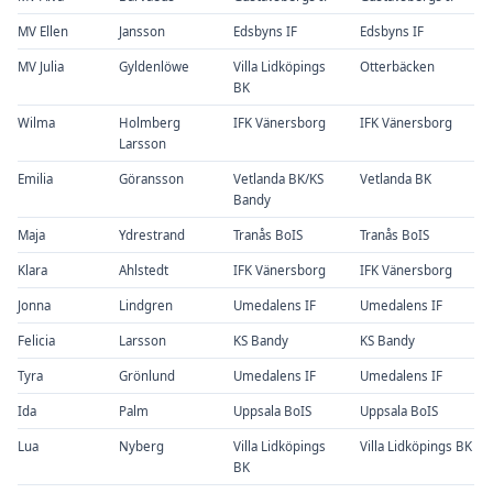
MV Ellen
Jansson
Edsbyns IF
Edsbyns IF
MV Julia
Gyldenlöwe
Villa Lidköpings
Otterbäcken
BK
Wilma
Holmberg
IFK Vänersborg
IFK Vänersborg
Larsson
Emilia
Göransson
Vetlanda BK/KS
Vetlanda BK
Bandy
Maja
Ydrestrand
Tranås BoIS
Tranås BoIS
Klara
Ahlstedt
IFK Vänersborg
IFK Vänersborg
Jonna
Lindgren
Umedalens IF
Umedalens IF
Felicia
Larsson
KS Bandy
KS Bandy
Tyra
Grönlund
Umedalens IF
Umedalens IF
Ida
Palm
Uppsala BoIS
Uppsala BoIS
Lua
Nyberg
Villa Lidköpings
Villa Lidköpings BK
BK