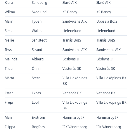
Klara
Sandberg
Skirö AIK
Skirö AIK
Wilma
Skoglund
KS Bandy
KS Bandy
Malin
Tydén
Sandvikens AIK
Uppsala BoIS
Stella
Wallin
Helenelund
Helenelund
Nellie
Sahlstedt
Tranås BoIS
Tranås BoIS
Tess
Strand
Sandvikens AIK
Sandvikens AIK
Melinda
Altberg
Edsbyns IF
Edsbyns IF
Thea
Öhlin
Västerås SK
Västerås SK
Märta
Stern
Villa Lidköpings
Villa Lidköpings BK
BK
Ester
Eknäs
Vetlanda BK
Vetlanda BK
Freja
Lööf
Villa Lidköpings
Villa Lidköpings BK
BK
Malin
Ekström
Hammarby IF
Hammarby IF
Filippa
Bogfors
IFK Vänersborg
IFK Vänersborg