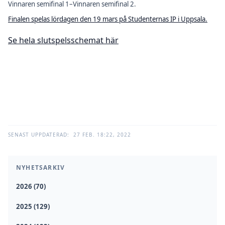
Vinnaren semifinal 1–Vinnaren semifinal 2.
Finalen spelas lördagen den 19 mars på Studenternas IP i Uppsala.
Se hela slutspelsschemat här
SENAST UPPDATERAD:
27 FEB. 18:22, 2022
NYHETSARKIV
2026 (70)
2025 (129)