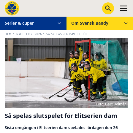
Serier & cuper
Om Svensk Bandy
HEM
/
NYHETER
/
2026
/
SÅ SPELAS SLUTSPELET FÖR...
Foto: Gert Holmér
Så spelas slutspelet för Elitserien dam
Sista omgången i Elitserien dam spelades lördagen den 26