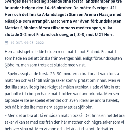
Sveriges herrlandslag spelade sina första landskamper på tre
år under helgen den 14–16 oktober. De mötte Sveriges U21
Herr och det finska A-landslaget i Stinsen Arena i Nässjö med
Nässjö IF som arrangör. Matcherna var även förbundskapten
Mattias Sjöholms första tillsammans med truppen, vilka
slutade 3–2 mot Finland och oavgjort, 3–3, mot U 21 Herr.
19 OKT. 09:03, 2022
Herrlandslaget inledde helgen med match mot Finland. En match
som hade en del att önska från Sveriges håll, enligt förbundskapten
Sjöholm, men som trots det slutade med vinst.
– Spelmässigt är de första 25–30 minuterna bra för att vara första
matchen och vi får till många saker som vi pratat om innan. Men vi
det lilla sista ville sig inte riktigt så målen uteblev. Hade vi fått in ett
par bollar till i början hade matchbilden varit annorlunda. Men sen
tappade vi lite av spelet efter det och även i delar av andra halvlek,
och då blir det lite mer nerv, säger Mattias Sjöholm.
– Men det är bra att få en sådan match också. Det finns en hel del bra
saker vi kan ta med oss från den här matchen och några saker som vi
behöver slipa på. Men vi vann och det är alltid skönt, fortsätter