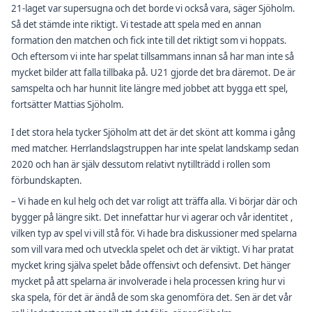
21-laget var supersugna och det borde vi också vara, säger Sjöholm.
Så det stämde inte riktigt. Vi testade att spela med en annan
formation den matchen och fick inte till det riktigt som vi hoppats.
Och eftersom vi inte har spelat tillsammans innan så har man inte så
mycket bilder att falla tillbaka på. U21 gjorde det bra däremot. De är
samspelta och har hunnit lite längre med jobbet att bygga ett spel,
fortsätter Mattias Sjöholm.
I det stora hela tycker Sjöholm att det är det skönt att komma i gång
med matcher. Herrlandslagstruppen har inte spelat landskamp sedan
2020 och han är själv dessutom relativt nytillträdd i rollen som
förbundskapten.
– Vi hade en kul helg och det var roligt att träffa alla. Vi börjar där och
bygger på längre sikt. Det innefattar hur vi agerar och vår identitet ,
vilken typ av spel vi vill stå för. Vi hade bra diskussioner med spelarna
som vill vara med och utveckla spelet och det är viktigt. Vi har pratat
mycket kring själva spelet både offensivt och defensivt. Det hänger
mycket på att spelarna är involverade i hela processen kring hur vi
ska spela, för det är ändå de som ska genomföra det. Sen är det vår