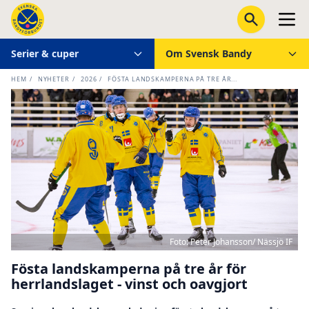
Serier & cuper
Om Svensk Bandy
HEM
/
NYHETER
/
2026
/
FÖSTA LANDSKAMPERNA PÅ TRE ÅR...
Foto: Peter Johansson/ Nässjö IF
Fösta landskamperna på tre år för
herrlandslaget - vinst och oavgjort