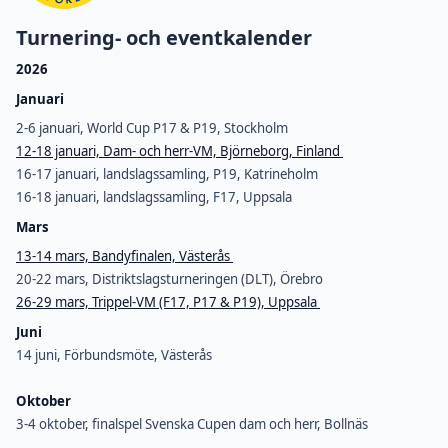
Turnering- och eventkalender
2026
Januari
2-6 januari, World Cup P17 & P19, Stockholm
12-18 januari, Dam- och herr-VM, Björneborg, Finland
16-17 januari, landslagssamling, P19, Katrineholm
16-18 januari, landslagssamling, F17, Uppsala
Mars
13-14 mars, Bandyfinalen, Västerås
20-22 mars, Distriktslagsturneringen (DLT), Örebro
26-29 mars, Trippel-VM (F17, P17 & P19), Uppsala
Juni
14 juni, Förbundsmöte, Västerås
Oktober
3-4 oktober, finalspel Svenska Cupen dam och herr, Bollnäs