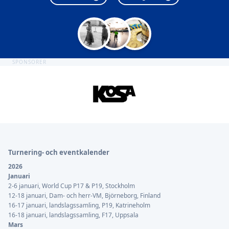
SPONSORER
Sidfot
Turnering- och eventkalender
2026
Januari
2-6 januari, World Cup P17 & P19, Stockholm
12-18 januari, Dam- och herr-VM, Björneborg, Finland
16-17 januari, landslagssamling, P19, Katrineholm
16-18 januari, landslagssamling, F17, Uppsala
Mars