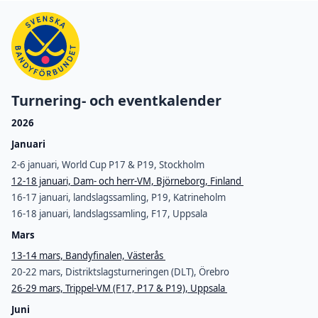
Turnering- och eventkalender
2026
Januari
2-6 januari, World Cup P17 & P19, Stockholm
12-18 januari, Dam- och herr-VM, Björneborg, Finland
16-17 januari, landslagssamling, P19, Katrineholm
16-18 januari, landslagssamling, F17, Uppsala
Mars
13-14 mars, Bandyfinalen, Västerås
20-22 mars, Distriktslagsturneringen (DLT), Örebro
26-29 mars, Trippel-VM (F17, P17 & P19), Uppsala
Juni