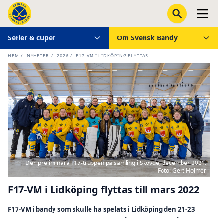
Serier & cuper
Om Svensk Bandy
HEM
/
NYHETER
/
2026
/
F17-VM I LIDKÖPING FLYTTAS...
Den preliminära F17-truppen på samling i Skövde, december 2021.
Foto: Gert Holmér
F17-VM i Lidköping flyttas till mars 2022
F17-VM i bandy som skulle ha spelats i Lidköping den 21-23