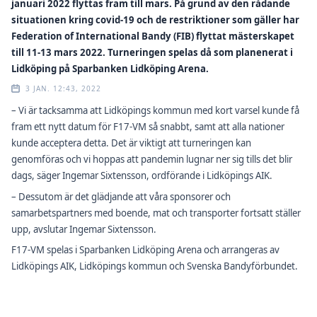
januari 2022 flyttas fram till mars. På grund av den rådande
situationen kring covid-19 och de restriktioner som gäller har
Federation of International Bandy (FIB) flyttat mästerskapet
till 11-13 mars 2022. Turneringen spelas då som planenerat i
Lidköping på Sparbanken Lidköping Arena.
3 JAN. 12:43, 2022
– Vi är tacksamma att Lidköpings kommun med kort varsel kunde få
fram ett nytt datum för F17-VM så snabbt, samt att alla nationer
kunde acceptera detta. Det är viktigt att turneringen kan
genomföras och vi hoppas att pandemin lugnar ner sig tills det blir
dags, säger Ingemar Sixtensson, ordförande i Lidköpings AIK.
– Dessutom är det glädjande att våra sponsorer och
samarbetspartners med boende, mat och transporter fortsatt ställer
upp, avslutar Ingemar Sixtensson.
F17-VM spelas i Sparbanken Lidköping Arena och arrangeras av
Lidköpings AIK, Lidköpings kommun och Svenska Bandyförbundet.