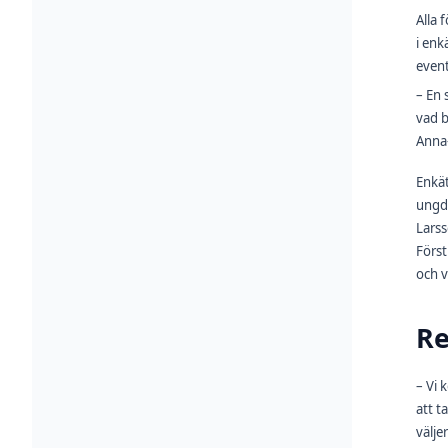
Alla 
i enk
event
– En 
vad b
Anna-
Enkät
ungdo
Larss
Först
och v
Re
– Vi 
att t
välje