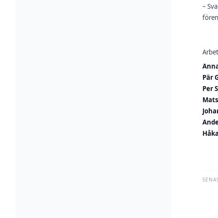
– Sva
fören
Arbet
Anna
Pär 
Per S
Mats
Joha
Ande
Håka
SENA