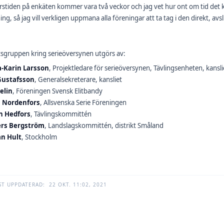
rstiden på enkäten kommer vara två veckor och jag vet hur ont om tid det k
ing, så jag vill verkligen uppmana alla föreningar att ta tag i den direkt, av
sgruppen kring serieöversynen utgörs av:
-Karin Larsson
, Projektledare för serieöversynen, Tävlingsenheten, kansli
Gustafsson
, Generalsekreterare, kansliet
elin
, Föreningen Svensk Elitbandy
 Nordenfors
, Allsvenska Serie Föreningen
n Hedfors
, Tävlingskommittén
rs Bergström
, Landslagskommittén, distrikt Småland
n Hult
, Stockholm
ST UPPDATERAD:
22 OKT. 11:02, 2021