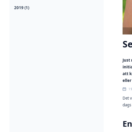
2019 (1)
Se
Just
init
att 
eller
1
Det v
dags 
En