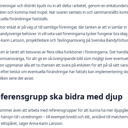
föreningar och distrikt bjuds nu in att delta i arbetet, genom en enkätunder
äten och komma med inspel. När svaren samlats in och sammanställts komme
uella förändringar fastställs.
stor enkät är på väg ut till samtliga föreningar, där tanken är att vi samlar in
andysverige behöver. Vi vill veta vad föreningarna tycker fungerar bra idag
Karin Larsson, projektledare och Tävlingsansvarig på Svenska Bandyförbu
en är tänkt att besvaras av flera olika funktioner i föreningarna. Det hand
msansvariga, för att ge en så övergripande bild som möjligt över eventue
on uppmanar alla att ta chansen att svara på enkäten för att på så sätt va
 efter beslut om eventuella förändringar har fattats kan implementering 
ilken serie det avser.
ferensgrupp ska bidra med djup
kommer även att arbeta med referensgrupper för att kunna ha mer djupgåe
a hänsyn till i utredningen – till exempel bredd och elit, avstånd till matche
r elitspåret, säger Anna-Karin Larsson.