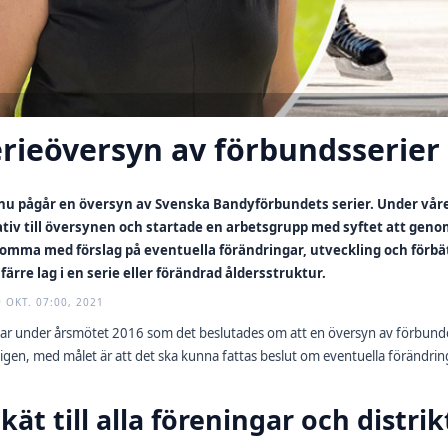
rieöversyn av förbundsserier
 nu pågår en översyn av Svenska Bandyförbundets serier. Under vå
iativ till översynen och startade en arbetsgrupp med syftet att genom
komma med förslag på eventuella förändringar, utveckling och förbät
 färre lag i en serie eller förändrad åldersstruktur.
9 OKT. 07:00, 2021
ar under årsmötet 2016 som det beslutades om att en översyn av förbundets
igen, med målet är att det ska kunna fattas beslut om eventuella förändrin
kät till alla föreningar och distrik