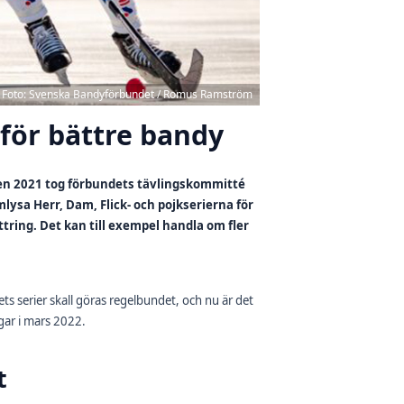
Foto: Svenska Bandyförbundet / Romus Ramström
 för bättre bandy
ren 2021 tog förbundets tävlingskommitté
lysa Herr, Dam, Flick- och pojkserierna för
tring. Det kan till exempel handla om fler
 serier skall göras regelbundet, och nu är det
gar i mars 2022.
t