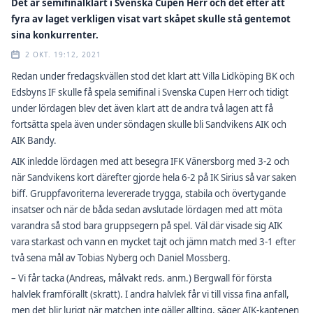
Det är semifinalklart i Svenska Cupen Herr och det efter att
fyra av laget verkligen visat vart skåpet skulle stå gentemot
sina konkurrenter.
2 OKT. 19:12, 2021
Redan under fredagskvällen stod det klart att Villa Lidköping BK och
Edsbyns IF skulle få spela semifinal i Svenska Cupen Herr och tidigt
under lördagen blev det även klart att de andra två lagen att få
fortsätta spela även under söndagen skulle bli Sandvikens AIK och
AIK Bandy.
AIK inledde lördagen med att besegra IFK Vänersborg med 3-2 och
när Sandvikens kort därefter gjorde hela 6-2 på IK Sirius så var saken
biff. Gruppfavoriterna levererade trygga, stabila och övertygande
insatser och när de båda sedan avslutade lördagen med att möta
varandra så stod bara gruppsegern på spel. Väl där visade sig AIK
vara starkast och vann en mycket tajt och jämn match med 3-1 efter
två sena mål av Tobias Nyberg och Daniel Mossberg.
– Vi får tacka (Andreas, målvakt reds. anm.) Bergwall för första
halvlek framförallt (skratt). I andra halvlek får vi till vissa fina anfall,
men det blir lurigt när matchen inte gäller allting, säger AIK-kaptenen