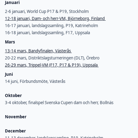
Januari
2-6 januari, World Cup P17 & P19, Stockholm
12-18 januari, Dam- och herr-VM, Björneborg, Finland
16-17 januari, landslagssamling, P19, Katrineholm
16-18 januari, landslagssamling, F17, Uppsala
Mars
13-14 mars, Bandyfinalen, Västerås
20-22 mars, Distriktslagsturneringen (DLT), Örebro
26-29 mars, Trippel-VM (F17, P17 & P19), Uppsala
Juni
14 juni, Förbundsmöte, Västerås
Oktober
3-4 oktober, finalspel Svenska Cupen dam och herr, Bollnäs
November
December