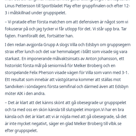
Linus Pettersson till Sportbladet Play efter gruppfinalen och efter 12-
3 i målskillnad under gruppspelet.
– Vi pratade efter första matchen om att defensiven är något som vi
fokuserar på och jag tycker vi får utlopp för det. Vi står upp bra. Tar
fajten. Framförallt det, fortsätter han.
I den redan avgjorda Grupp A slogs Villa och Edsbyn om gruppsegern
strax efter lunch och det var hemmalaget i blått som visade sig vara
starkast. En imponerande målvaktsinsats av Anton Johansson, ett
historiskt första mål på seniornivå för Melker Broberg och en
storspelande Felix Pherson visade vägen för Villa som vann med 3-1.
Ett resultat som innebär att västgötarna kommer att ställas mot
Sandviken i söndagens första semifinal och därmed även att Edsbyn
möter AIK i den andra.
– Det är klart att det känns skönt att gå obesegrade ur gruppspelet
och ta med oss en skön känsla till slutspelet imorgon.Vi har en bra
känsla och det är klart att vi är nöjda med att gå obesegrade, så det
är inte mycket negativt, säger en glad Melker Broberg till vlbk.se
efter gruppspelet.