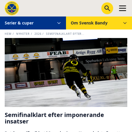
Serier & cuper
Om Svensk Bandy
HEM
/
NYHETER
/
2026
/
SEMIFINALKLART EFTER...
Semifinalklart efter imponerande
insatser