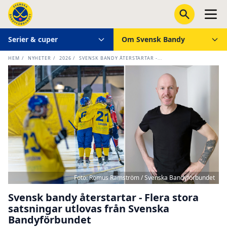
Serier & cuper
Om Svensk Bandy
HEM
/
NYHETER
/
2026
/
SVENSK BANDY ÅTERSTARTAR -...
Foto: Romus Ramström / Svenska Bandyförbundet
Svensk bandy återstartar - Flera stora
satsningar utlovas från Svenska
Bandyförbundet