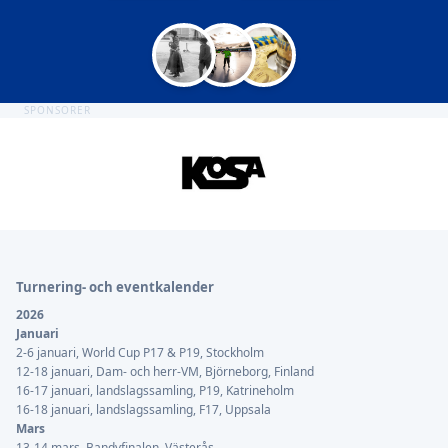
SPONSORER
Sidfot
Turnering- och eventkalender
2026
Januari
2-6 januari, World Cup P17 & P19, Stockholm
12-18 januari, Dam- och herr-VM, Björneborg, Finland
16-17 januari, landslagssamling, P19, Katrineholm
16-18 januari, landslagssamling, F17, Uppsala
Mars
13-14 mars, Bandyfinalen, Västerås