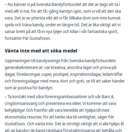
– Nu känner vi på Svenska Bandyförbundet att det är dags att ta i
med allt vi har, för att få i gång bandyn igen, som vi vill att den ska
vara. Det är av yttersta vikt att vi får tillbaka dom som inte kunnat
spela och träna bandy, under en längre tid. Det är lika viktigt att vi
satsar brett på att få in nya tjejer och killar i vår fantastiska sport,
fortsätter Pär Gustafsson.
Vänta inte med att söka medel
Uppmaningen till bandysverige från Svenska bandyförbundets
generalsekreterare är: var kreativa, anordna läger och prova-på-
dagar, föreläsningar, cuper, poolspel, inspirationsdagar, ledarträffar
och föreningsdagar med mera. Kort och gott, se till att saker händer
som är positiva för bandyn.
– Ta kontakt med våra föreningsambassadörer och vår Barn &
Ungdomsansvarig och presentera era idéer. Vi kommer att vara
behjälpliga! Och framför allt vara beredda att hjälpa till med
ekonomiska resurser, för att tanke ska bli verklighet, säger Pär
Gustafsson. Och vänta inte. Det är otroligt viktigt att vi alla hjälps åt
att ge bandyn de bästa tänkbara förutsättningarna att behålla och