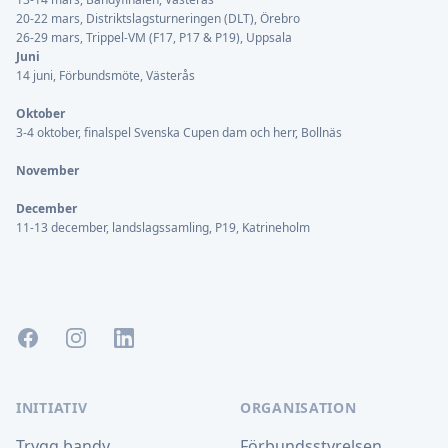
20-22 mars, Distriktslagsturneringen (DLT), Örebro
26-29 mars, Trippel-VM (F17, P17 & P19), Uppsala
Juni
14 juni, Förbundsmöte, Västerås
Oktober
3-4 oktober, finalspel Svenska Cupen dam och herr, Bollnäs
November
December
11-13 december, landslagssamling, P19, Katrineholm
Facebook
Instagram
LinkedIn
INITIATIV
ORGANISATION
Trygg bandy
Förbundsstyrelsen