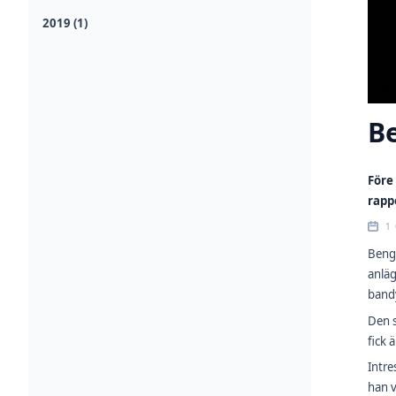
2019 (1)
B
Före
rapp
1
Bengt
anläg
bandy
Den s
fick 
Intre
han v