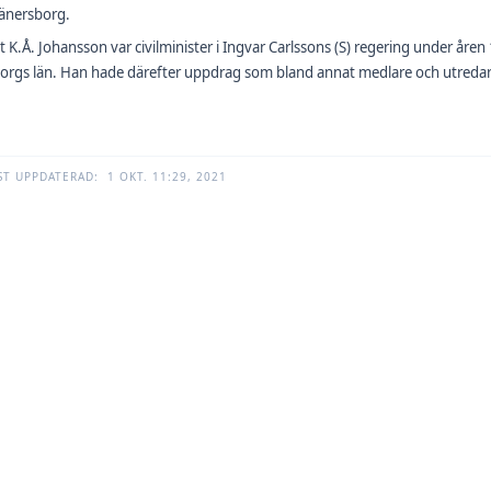
änersborg.
 K.Å. Johansson var civilminister i Ingvar Carlssons (S) regering under åre
orgs län. Han hade därefter uppdrag som bland annat medlare och utredar
ST UPPDATERAD:
1 OKT. 11:29, 2021