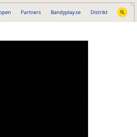
hopen
Partners
Bandyplay.se
Distrikt