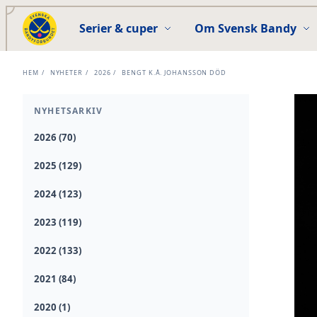
Serier & cuper
Om Svensk Bandy
HEM
/
NYHETER
/
2026
/
BENGT K.Å. JOHANSSON DÖD
NYHETSARKIV
2026 (70)
2025 (129)
2024 (123)
2023 (119)
2022 (133)
2021 (84)
2020 (1)