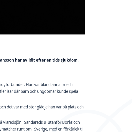
nsson har avlidit efter en tids sjukdom,
andyförbundet. Han var bland annat med i
l fler isar där barn och ungdomar kunde spela
 och det var med stor glädje han var på plats och
å Viaredsjön i Sandareds IF utanför Borås och
ymatcher runt om i Sverige, med en förkärlek till