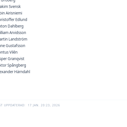
l Broberg
oakim Svensk
bin Airisniemi
ristoffer Edlund
nton Dahlberg
lliam Arvidsson
artin Landström
une Gustafsson
ontus Vilén
sper Granqvist
iktor Spångberg
lexander Härndahl
ST UPPDATERAD:
17 JAN. 20:23, 2026