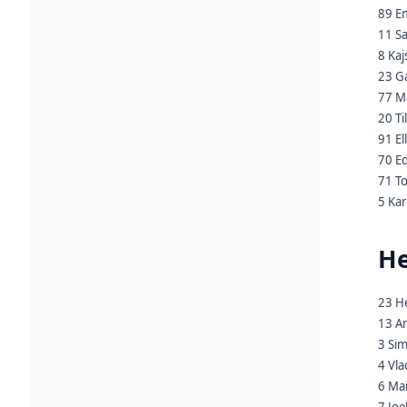
89 E
11 S
8 Kaj
23 G
77 M
20 T
91 El
70 Ed
71 T
5 Kar
He
23 He
13 A
3 Si
4 Vla
6 Mar