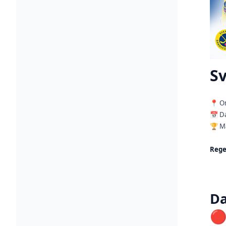
Sv
📍 Or
📅 D
🏆 M
Rege
Da
