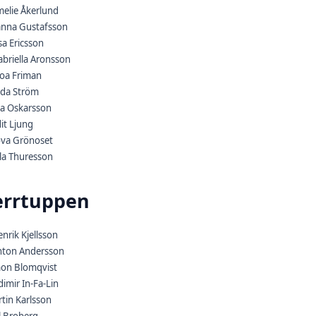
melie Åkerlund
anna Gustafsson
sa Ericsson
abriella Aronsson
oa Friman
ilda Ström
la Oskarsson
it Ljung
ova Grönoset
la Thuresson
rrtuppen
nrik Kjellsson
nton Andersson
mon Blomqvist
dimir In-Fa-Lin
tin Karlsson