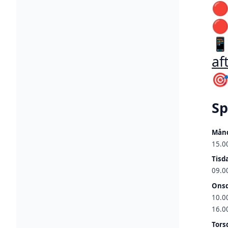



af

S
Månd
15.00
Tisd
09.00
Onsd
10.00
16.00
Tors