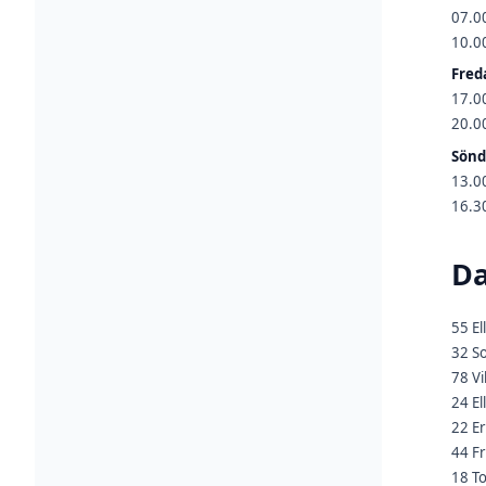
07.00
10.0
Fred
17.00
20.0
Sönd
13.00
16.30
D
55 E
32 So
78 Vi
24 E
22 Er
44 Fr
18 T