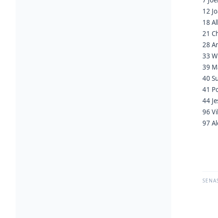
7 Joe
12 J
18 Al
21 Ch
28 A
33 Wi
39 M
40 S
41 P
44 Je
96 V
97 A
SENA