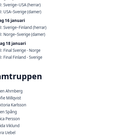
: Sverige–USA (herrar)
0: USA–Sverige (damer)
ag 16 januari
: Sverige–Finland (herrar)
0: Norge–Sverige (damer)
ag 18 januari
: Final Sverige - Norge
: Final Finland - Sverige
amtruppen
llen Ahrnberg
fie Millqvist
ktoria Karlsson
llen Spång
ica Persson
ida Viklund
ora Uebel