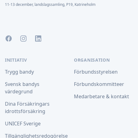
11-13 december, landslagssamling, P19, Katrineholm
Facebook
Instagram
LinkedIn
INITIATIV
ORGANISATION
Trygg bandy
Förbundsstyrelsen
Svensk bandys
Förbundskommitteer
värdegrund
Medarbetare & kontakt
Dina Försäkringars
idrottsförsäkring
UNICEF Sverige
Tillgänglighetsredogörelse